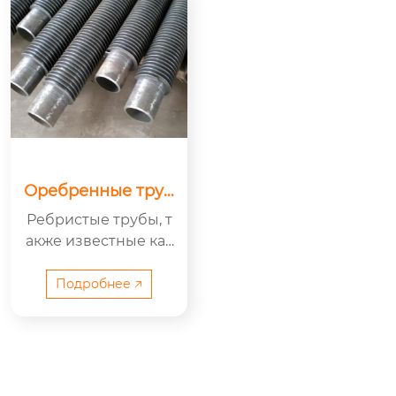
Оребренные труб
ы из нержавеющ
Ребристые трубы, т
ей стали
акже известные как
теплообменные тру
бы, представляют с
Подробнее 🡥
обой компоненты т
еплообмена, предн
азначенные для по
вышения тепловой
эффективности за с