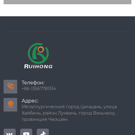
ости и износостойк
ости. Они широко и
спользуются в сист
емах утилизации от
работанного тепла
и теплообменном о
борудовании.
Телефон:

+86-13567781314
Адрес:

Металлургический город Циншань, улица
Хайбинь, район Лунвань, город Вэньчжоу,
провинция Чжэцзян


