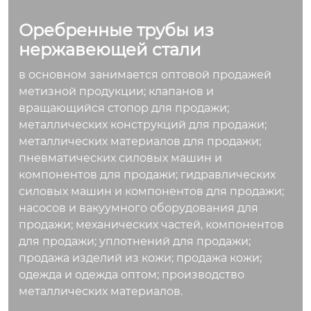
чет увеличения пло
Оребренные трубы из
щади поверхности.
Они подходят для и
нержавеющей стали
спользования в усл
в основном занимается оптовой продажей
овиях высоких темп
метизной продукции; клапанов и
ератур, высокого да
вращающийся стопор для продажи;
вления и коррозио
металлических конструкций для продажи;
нных сред в таких о
металлических материалов для продажи;
траслях промышле
пневматических силовых машин и
нности, как котельн
компонентов для продажи; гидравлических
ые, энергетика и ме
силовых машин и компонентов для продажи;
таллургия. Их основ
насосов и вакуумного оборудования для
ная функция заклю
продажи; механических частей, компонентов
чается в снижении
для продажи; уплотнений для продажи;
контактного теплов
продажа изделий из кожи; продажа кожи;
ого сопротивления
одежда и одежда оптом; производство
при обеспечении к
металлических материалов.
оррозионной стойк