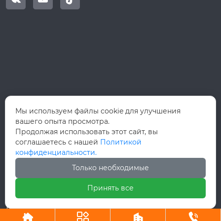
Мы используем файлы cookie для улучшения
вашего опыта просмотра.
Продолжая использовать этот сайт, вы
соглашаетесь с нашей
Политикой
конфиденциальности.
Только необходимые
Принять все
Авторское право©ООО Вэньчжоу Руй Хун
Интернэшнл Трейд



