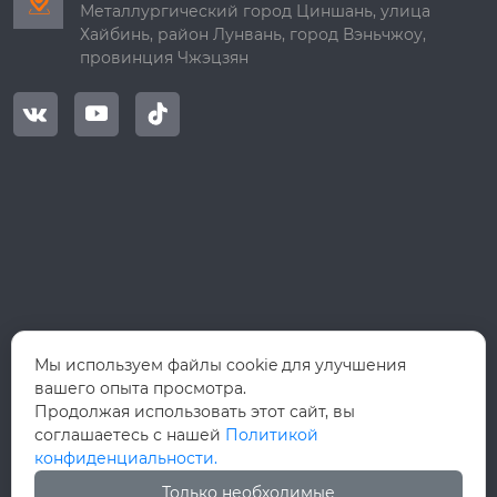

Металлургический город Циншань, улица
Хайбинь, район Лунвань, город Вэньчжоу,
провинция Чжэцзян



Мы используем файлы cookie для улучшения
вашего опыта просмотра.
Продолжая использовать этот сайт, вы
соглашаетесь с нашей
Политикой
конфиденциальности.
Только необходимые