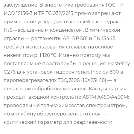
заблуждение. В энергетике требования ГОСТ Р
ИСО 15156-3 и ТР ТС 032/2013 прямо запрещают
применение углеродистых сталей в контурах с
H₂S-насыщенным конденсатом. В химической
отрасли — регламенты API RP 581 и EN 13445
требуют использования сплавов на основе
никеля при pH 120 °C. Именно поэтому мы
поставляем не просто трубы, а решения: Hastelloy
C276 для установок гидроочистки, Incoloy 800 в
пароперегревателях ТЭС, 310S (10X23H18) — в
печах термообработки металлов. Каждая партия
проходит входной контроль по ASTM A450/A450M:
проверяем не только химсостав спектрометром,
но и глубину обезуглероженного слоя —
критический параметр для свариваемости.