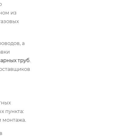
о
ном из
газовых
оводов, а
авки
варных труб
.
поставщиков
тных
х пункта:
м монтажа.
в