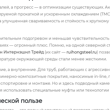
талей, а прогресс — в оптимизации существующих. А
ируемой прокаткой и ускоренным охлаждением (ТМС
 а улучшенная свариваемость и стойкость к хрупкому
рительным подогревом и меньшая чувствительность 
виях — огромный плюс. Помню, на одной северной с
н Интернэшнл Трейд
(их сайт —
ruihongsteel.ru
) поз
мпературе окружающей среды стали менее жесткими.
е, а внутренние. Для труб, работающих с агрессив
мерно-композитные покрытия, наносимые in-line, 
нспортировке и монтаже. Но и здесь подводный каме
ся использовать специальные муфты или технологии 
ческой пользе