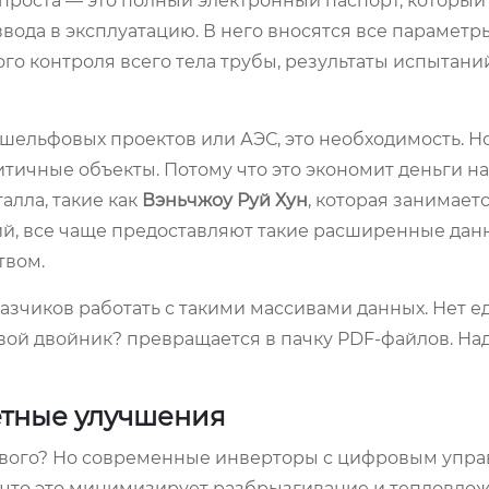
 проста — это полный электронный паспорт, который
вода в эксплуатацию. В него вносятся все параметр
ого контроля всего тела трубы, результаты испытани
шельфовых проектов или АЭС, это необходимость. Но 
итичные объекты. Потому что это экономит деньги на
алла, такие как
Вэньчжоу Руй Хун
, которая занимает
й, все чаще предоставляют такие расширенные дан
твом.
казчиков работать с такими массивами данных. Нет 
овой двойник? превращается в пачку PDF-файлов. На
етные улучшения
т нового? Но современные инверторы с цифровым упр
 что это минимизирует разбрызгивание и тепловлож