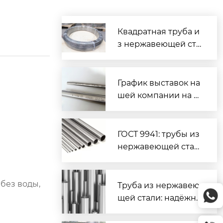
Квадратная труба и
з нержавеющей ста
ли: надёжное реше
ние для строительс
тва и промышленн
График выставок на
ости
шей компании на с
ентябрь и ноябрь 2
026 года
ГОСТ 9941: трубы из
нержавеющей стал
и — технические тр
ебования и примен
без воды,
ение
Труба из нержавею
щей стали: надёжно
е решение для про
мышленности и стр