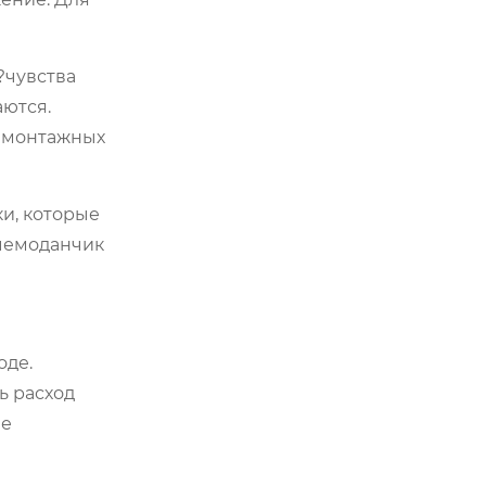
?чувства
аются.
х монтажных
и, которые
 чемоданчик
оде.
ь расход
ше