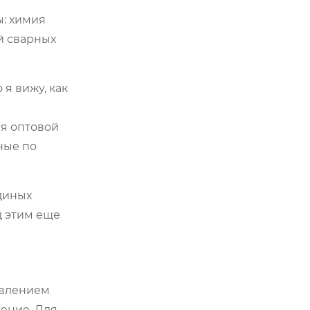
ы: химия
й сварных
я вижу, как
ся оптовой
ные по
единых
д этим еще
авлением
ение. Для