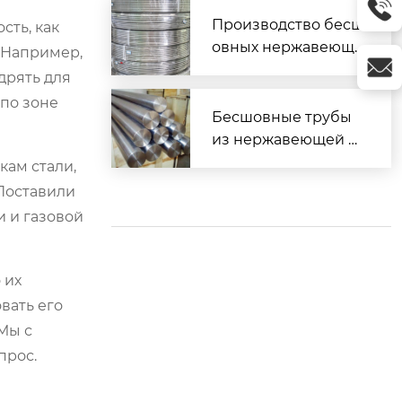
оительства
Производство бесш
сть, как
овных нержавеющи
 Например,
х труб: технологии и
дрять для
стандарты
по зоне
Бесшовные трубы
из нержавеющей ст
али по ГОСТ
кам стали,
 Поставили
 и газовой
 их
вать его
 Мы с
прос.