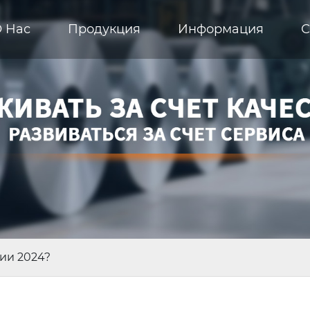
 Hас
Продукция
Информация
С
ии 2024?