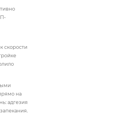
ктивно
П-
к скорости
тройке
волило
ными
прямо на
нь: адгезия
запекания.