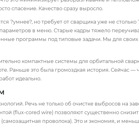
сто спасение. Качество сразу выросло.
тся ?умнее?, но требует от сварщика уже не столько 
и параметров в меню. Старые кадры тяжело переучив
енные программы под типовые задачи. Мы для свои
ительно компактные системы для орбитальной сварк
оте. Раньше это была громоздкая история. Сейчас —
работ идеально.
ом
хнологий. Речь не только об очистке выбросов на зав
ой (flux-cored wire) позволяют существенно снизит
о (самозащитная проволока). Это и экономия, и мень