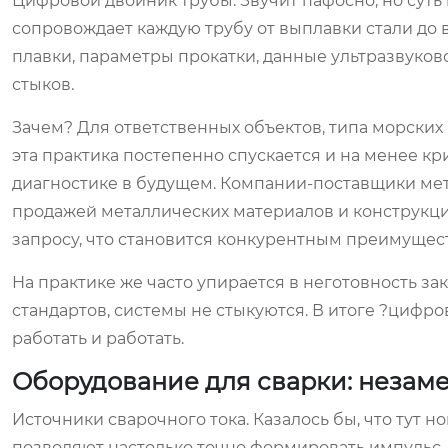
Цифровой двойник трубы. Звучит пафосно, но суть
сопровождает каждую трубу от выплавки стали до в
плавки, параметры прокатки, данные ультразвуков
стыков.
Зачем? Для ответственных объектов, типа морских 
эта практика постепенно спускается и на менее кр
диагностике в будущем. Компании-поставщики мет
продажей металлических материалов и конструкци
запросу, что становится конкурентным преимущес
На практике же часто упирается в неготовность за
стандартов, системы не стыкуются. В итоге ?цифр
работать и работать.
Оборудование для сварки: незам
Источники сварочного тока. Казалось бы, что ту
позволяют настолько точно формировать импульс,