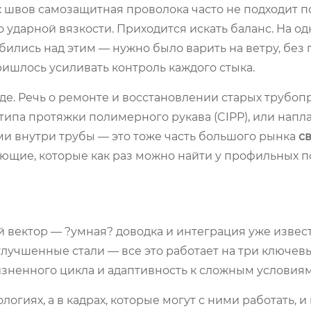
х швов самозащитная проволока часто не подходит п
 ударной вязкости. Приходится искать баланс. На од
бились над этим — нужно было варить на ветру, без 
ишлось усиливать контроль каждого стыка.
е. Речь о ремонте и восстановлении старых трубопр
 типа протяжки полимерного рукава (CIPP), или напл
и внутри трубы — это тоже часть большого рынка
с
ующие, которые как раз можно найти у профильных 
й вектор — ?умная? доводка и интеграция уже извес
лучшенные стали — все это работает на три ключевы
изненного цикла и адаптивность к сложным условия
огиях, а в кадрах, которые могут с ними работать, и 