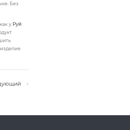
ке. Без
как у
Руй
одукт
ешить
 изделие
дующий