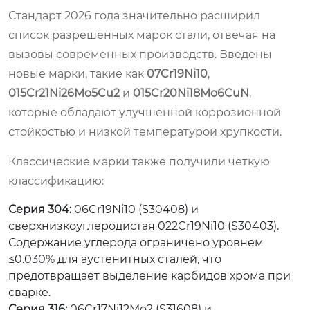
Стандарт 2026 года значительно расширил
список разрешенных марок стали, отвечая на
вызовы современных производств. Введены
новые марки, такие как
07Cr19Ni10
,
015Cr21Ni26Mo5Cu2
и
015Cr20Ni18Mo6CuN
,
которые обладают улучшенной коррозионной
стойкостью и низкой температурой хрупкости.
Классические марки также получили четкую
классификацию:
Серия 304:
06Cr19Ni10 (S30408) и
сверхнизкоуглеродистая 022Cr19Ni10 (S30403).
Содержание углерода ограничено уровнем
≤0.030% для аустенитных сталей, что
предотвращает выделение карбидов хрома при
сварке.
Серия 316:
06Cr17Ni12Mo2 (S31608) и