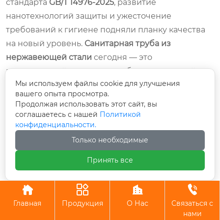
стандарта
GB/T 14976-2025
, развитие
нанотехнологий защиты и ужесточение
требований к гигиене подняли планку качества
на новый уровень.
Санитарная труба из
нержавеющей стали
сегодня — это
высокоточный инструмент, обеспечивающий
Мы используем файлы cookie для улучшения
безопасность жизни и здоровья людей, а также
вашего опыта просмотра.
надежность сложных промышленных процессов.
Продолжая использовать этот сайт, вы
соглашаетесь с нашей
Политикой
Инвестиции в качественные трубы от
конфиденциальности.
проверенных производителей, соответствующие
Только необходимые
новейшим стандартам, окупаются многократно за
Принять все
счет снижения эксплуатационных расходов,
отсутствия аварийных остановок и гарантии
чистоты конечного продукта. В мире, где




требования к экологии и безопасности
Главная
Продукция
О Нас
Связаться с
нами
продолжают расти, выбор правильного