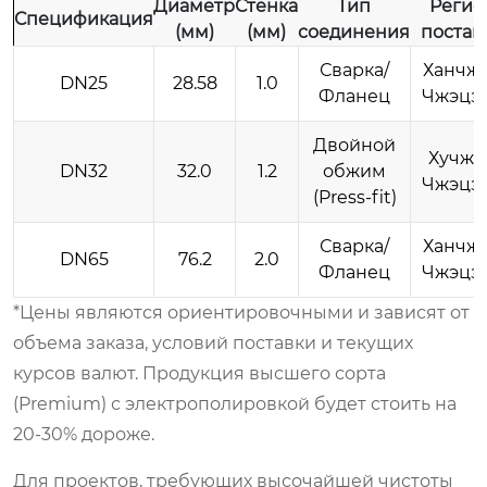
Диаметр
Стенка
Тип
Регио
Спецификация
(мм)
(мм)
соединения
постав
Сварка/
Ханчжо
DN25
28.58
1.0
Фланец
Чжэцз
Двойной
Хучжоу
DN32
32.0
1.2
обжим
Чжэцз
(Press-fit)
Сварка/
Ханчжо
DN65
76.2
2.0
Фланец
Чжэцз
*Цены являются ориентировочными и зависят от
объема заказа, условий поставки и текущих
курсов валют. Продукция высшего сорта
(Premium) с электрополировкой будет стоить на
20-30% дороже.
Для проектов, требующих высочайшей чистоты