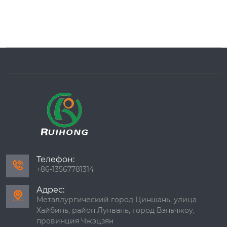
Телефон:

+86-13567781314
Адрес:

Металлургический город Циншань, улица
Хайбинь, район Лунвань, город Вэньчжоу,
провинция Чжэцзян