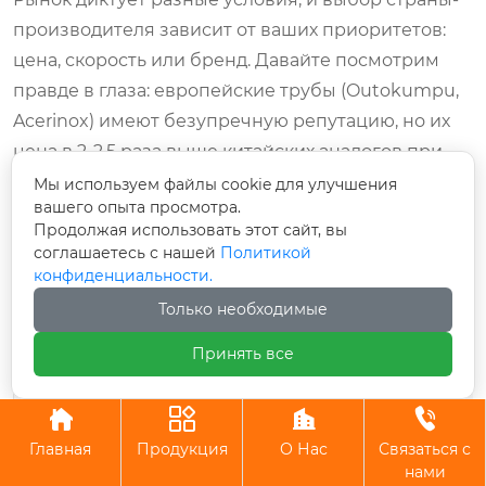
производителя зависит от ваших приоритетов:
цена, скорость или бренд. Давайте посмотрим
правде в глаза: европейские трубы (Outokumpu,
Acerinox) имеют безупречную репутацию, но их
цена в 2-2,5 раза выше китайских аналогов при
схожих характеристиках. Российский прокат
Мы используем файлы cookie для улучшения
вашего опыта просмотра.
(ЧТПЗ, Амурсталь) хорош для внутренних
Продолжая использовать этот сайт, вы
проектов, но логистика в другие страны СНГ или
соглашаетесь с нашей
Политикой
Азии может быть сложной и дорогой.
конфиденциальности.
Только необходимые
Китай
Европа
Критерий
(Вэньчжоу/
(Германия/
Рос
Принять все
сравнения
Хучжоу)
Финляндия)
Низкая
Высокая
С




Цена за тонну
(базовый
(+150-200% к
(+
Главная
Продукция
О Нас
Связаться с
ориентир)
Китаю)
К
нами