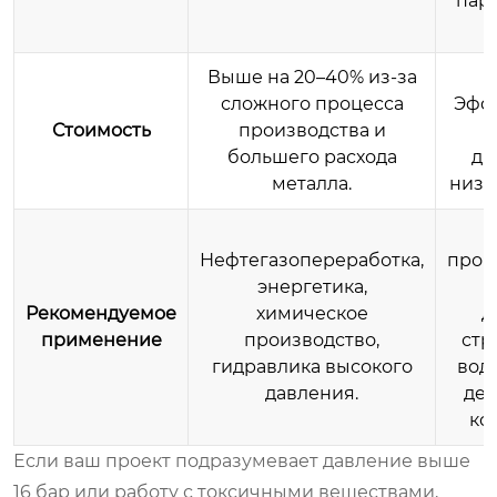
пару
к
Выше на 20–40% из-за
сложного процесса
Эфф
Стоимость
производства и
большего расхода
ди
металла.
низк
Нефтегазопереработка,
пром
энергетика,
Рекомендуемое
химическое
д
применение
производство,
стр
гидравлика высокого
вод
давления.
дек
ко
Если ваш проект подразумевает давление выше
16 бар или работу с токсичными веществами,