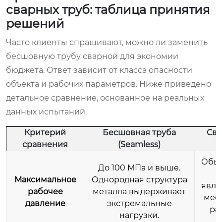
сварных труб: таблица принятия
решений
Часто клиенты спрашивают, можно ли заменить
бесшовную трубу сварной для экономии
бюджета. Ответ зависит от класса опасности
объекта и рабочих параметров. Ниже приведено
детальное сравнение, основанное на реальных
данных испытаний.
Критерий
Бесшовная труба
Сва
сравнения
(Seamless)
Обыч
До 100 МПа и выше.
М
Максимальное
Однородная структура
явля
рабочее
металла выдерживает
мес
давление
экстремальные
ра
нагрузки.