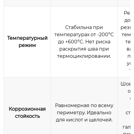
Рек
до 
Стабильна при
резк
температурах от -200°C
темп
Температурный
до +600°C. Нет риска
те
режим
раскрытия шва при
вл
термоциклировании.
по
ус
т
Шов 
от
о
Равномерная по всему
Коррозионная
периметру. Идеально
стр
стойкость
для кислот и щелочей.
гал