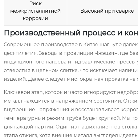
Риск
межкристаллитной
Высокий при сварке
коррозии
Производственный процесс и конт
Современное производство в Китае шагнуло дале
десятилетия. Заводы в провинции Чжэцзян, где б
индукционного нагрева и гидравлические прессы у
отверстия в цельном слитке, что исключает налич
изделий. Далее следует многократная прокатка на
Ключевой этап, который часто игнорируют недоб
металл находится в напряженном состоянии. Отжиг
внутренние напряжения и восстанавливает корроз
температурный режим, труба будет хрупкой. Мы т
для каждой партии. Один из наших клиентов столкн
этапа отжига, хотя внешне металл выглядел идеаль