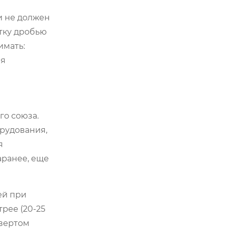
и не должен
тку дробью
имать:
яя
го союза.
орудования,
я
аранее, еще
ей при
рее (20-25
твертом