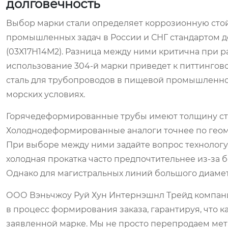
долговечность
Выбор марки стали определяет коррозионную стой
промышленных задач в России и СНГ стандартом де-ф
(03Х17Н14М2). Разница между ними критична при р
использование 304-й марки приведет к питтингово
сталь для трубопроводов в пищевой промышленнос
морских условиях.
Горячедеформированные трубы имеют толщину стенк
Холоднодеформированные аналоги точнее по геомет
При выборе между ними задайте вопрос технологу:
холодная прокатка часто предпочтительнее из-за 
Однако для магистральных линий большого диамет
ООО Вэньчжоу Руй Хун Интернэшнл Трейд компан
в процесс формирования заказа, гарантируя, что 
заявленной марке. Мы не просто перепродаем мет