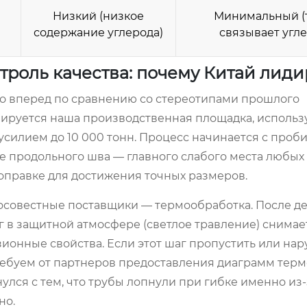
Низкий (низкое
Минимальный (
содержание углерода)
связывает угле
роль качества: почему Китай лиди
ко вперед по сравнению со стереотипами прошлого
азируется наша производственная площадка, использ
силием до 10 000 тонн. Процесс начинается с проб
ие продольного шва — главного слабого места любых
 оправке для достижения точных размеров.
росовестные поставщики — термообработка. После 
 в защитной атмосфере (светлое травление) снимае
ионные свойства. Если этот шаг пропустить или на
ребуем от партнеров предоставления диаграмм тер
улся с тем, что трубы лопнули при гибке именно из
но.