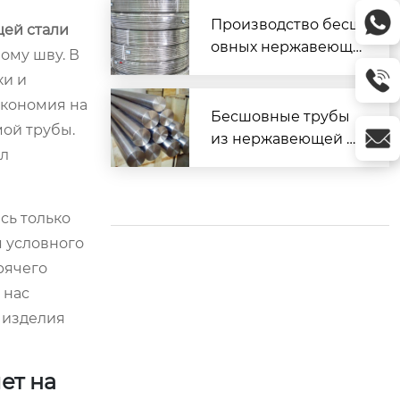
оительства
Производство бесш
ей стали
овных нержавеющи
ому шву. В
х труб: технологии и
ки и
стандарты
экономия на
Бесшовные трубы
мой трубы.
из нержавеющей ст
ал
али по ГОСТ
сь только
я условного
рячего
 нас
 изделия
ет на