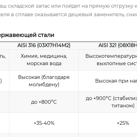
аш складской запас или пойдет на прямую отгрузку к
икеля в сплаве оказывается дешевый заменитель, с
нержавеющей стали
AISI 316 (03Х17Н14М2)
AISI 321 (08Х18
ь,
Химия, медицина,
Высокотемпературн
морская вода
выхлопные сис
Высокая (благодаря
)
Высокая при на
молибдену)
до +900°C (стабил
до +800°C
титаном)
+35-40%
+25%