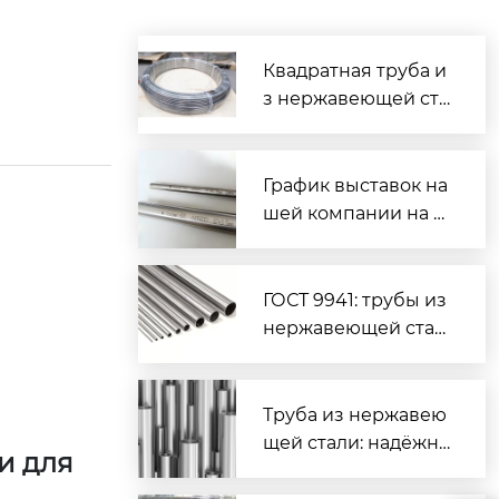
Квадратная труба и
з нержавеющей ста
ли: надёжное реше
ние для строительс
тва и промышленн
График выставок на
ости
шей компании на с
ентябрь и ноябрь 2
026 года
ГОСТ 9941: трубы из
нержавеющей стал
и — технические тр
ебования и примен
ение
Труба из нержавею
щей стали: надёжно
и для
е решение для про
мышленности и стр