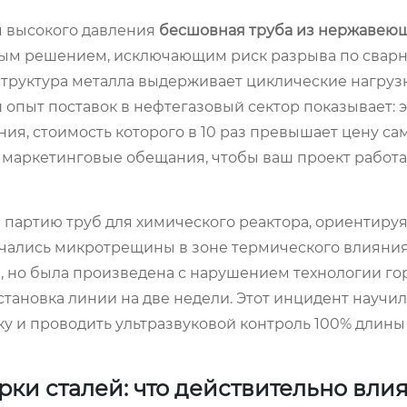
м высокого давления
бесшовная труба из нержавеющ
ым решением, исключающим риск разрыва по сварн
структура металла выдерживает циклические нагруз
опыт поставок в нефтегазовый сектор показывает: 
ия, стоимость которого в 10 раз превышает цену са
 маркетинговые обещания, чтобы ваш проект работ
л партию труб для химического реактора, ориентируя
начались микротрещины в зоне термического влияни
я, но была произведена с нарушением технологии го
становка линии на две недели. Этот инцидент научил
ку и проводить ультразвуковой контроль 100% длины
ки сталей: что действительно влия