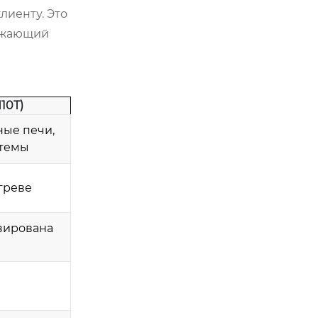
лиенту. Это
нижающий
Н10Т)
ые печи,
темы
греве
изирована