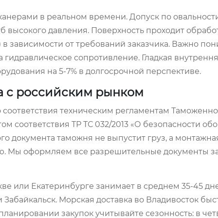
анерами в реальном времени. Допуск по овальност
уб высокого давления. Поверхность проходит обрабо
) в зависимости от требований заказчика. Важно пон
 на гидравлическое сопротивление. Гладкая внутренн
рудования на 5-7% в долгосрочной перспективе.
а с российским рынком
о соответствия техническим регламентам Таможенно
м соответствия ТР ТС 032/2013 «О безопасности об
о документа таможня не выпустит груз, а монтажна
ию. Мы оформляем все разрешительные документы з
скве или Екатеринбурге занимает в среднем 35-45 дн
 Забайкальск. Морская доставка во Владивосток быст
 планировании закупок учитывайте сезонность: в че