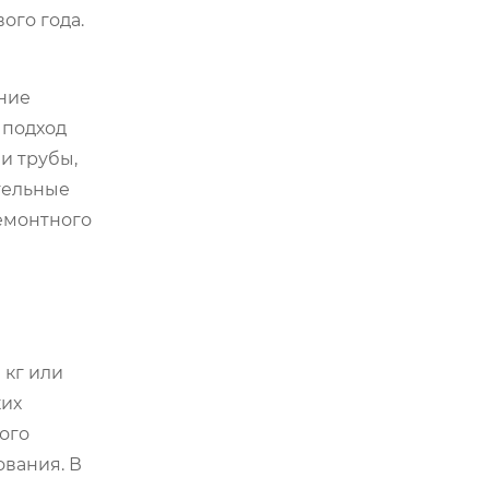
ого года.
ние
 подход
и трубы,
тельные
емонтного
 кг или
ких
ого
ования. В