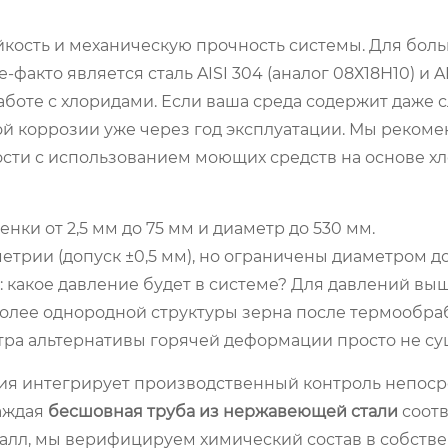
кость и механическую прочность системы. Для бол
акто является сталь AISI 304 (аналог 08Х18Н10) и AI
аботе с хлоридами. Если ваша среда содержит даже с
й коррозии уже через год эксплуатации. Мы рекоме
ти с использованием моющих средств на основе хл
и от 2,5 мм до 75 мм и диаметр до 530 мм.
рии (допуск ±0,5 мм), но ограничены диаметром до
 какое давление будет в системе? Для давлений вы
более однородной структуры зерна после термообра
ра альтернативы горячей деформации просто не су
ия интегрирует производственный контроль непос
каждая
бесшовная труба из нержавеющей стали
соотв
алл, мы верифицируем химический состав в собств