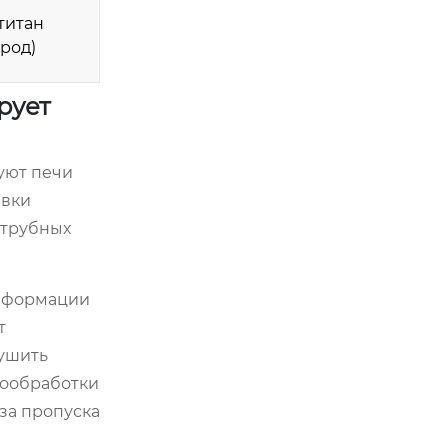
титан
род)
рует
уют печи
ивки
 трубных
деформации
т
рушить
мообработки
-за пропуска