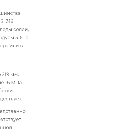
ьшинства
SI 316
леды солей,
ндуем 316-ю
ора или в
 219 мм.
ше 16 МПа
ботки.
ществует.
редственно
етствует
енной