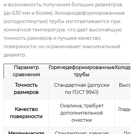
и возможность получения больших диаметров
(до 630 мм и более). Холоднодеформированные
(холоднотянутые) трубы изготавливаются при
комнатной температуре, что дает высочайшую
точность размеров и лучшее качество
поверхности, но ограничивает максимальный
диаметр.
Параметр
Горячедеформированные
Холодн
сравнения
трубы
Точность
Стандартная (допуски
Высок
размеров
по ГОСТ 9941)
Окалина, требует
Качество
Гладка
дополнительной
поверхности
очистки
Механическая
Стандартная, зависит
Пов