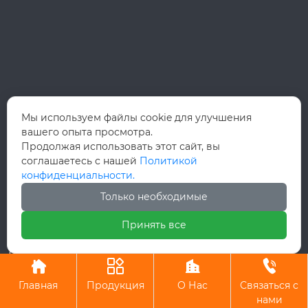
Мы используем файлы cookie для улучшения
вашего опыта просмотра.
Продолжая использовать этот сайт, вы
соглашаетесь с нашей
Политикой
конфиденциальности.
Только необходимые
Принять все
Авторское право©ООО Вэньчжоу Руй Хун
Интернэшнл Трейд




Главная
Продукция
О Нас
Связаться с
нами