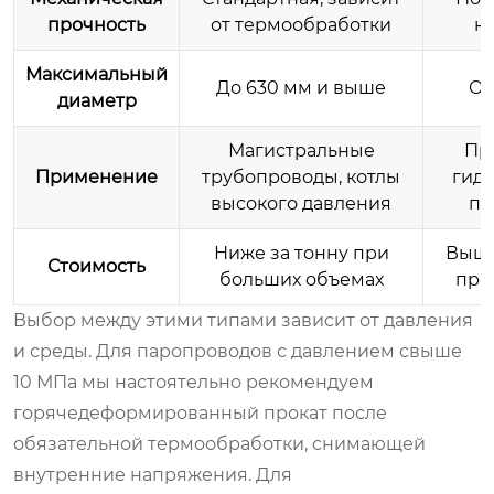
прочность
от термообработки
н
Максимальный
До 630 мм и выше
Об
диаметр
Магистральные
Пр
Применение
трубопроводы, котлы
гид
высокого давления
пр
Ниже за тонну при
Выше
Стоимость
больших объемах
про
Выбор между этими типами зависит от давления
и среды. Для паропроводов с давлением свыше
10 МПа мы настоятельно рекомендуем
горячедеформированный прокат после
обязательной термообработки, снимающей
внутренние напряжения. Для