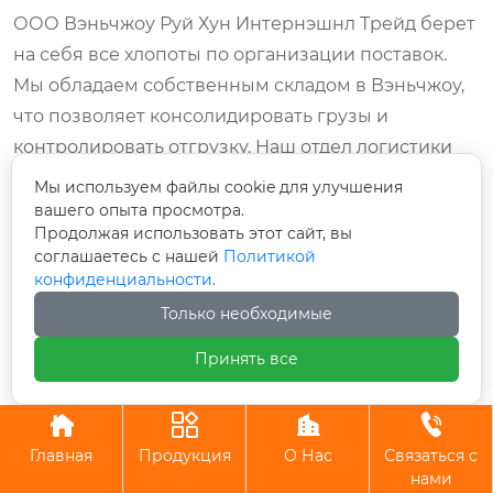
ООО Вэньчжоу Руй Хун Интернэшнл Трейд берет
на себя все хлопоты по организации поставок.
Мы обладаем собственным складом в Вэньчжоу,
что позволяет консолидировать грузы и
контролировать отгрузку. Наш отдел логистики
сопровождает каждую партию от ворот завода до
Мы используем файлы cookie для улучшения
склада клиента, обеспечивая полную
вашего опыта просмотра.
Продолжая использовать этот сайт, вы
прозрачность движения груза.
соглашаетесь с нашей
Политикой
конфиденциальности.
Часто задаваемые вопросы
Только необходимые
Как отличить бесшовную трубу от сварной?
Принять все
Визуально бесшовную трубу от качественной
сварной (с удаленным швом) отличить сложно, но




возможно. Посмотрите на торец трубы: у
бесшовной структуры зерна металла однородна
Главная
Продукция
О Нас
Связаться с
нами
по всему периметру. У сварной можно заметить