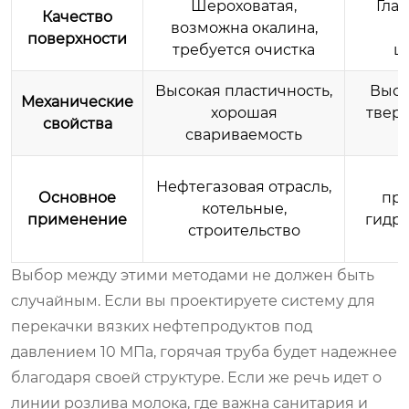
Шероховатая,
Глад
Качество
возможна окалина,
м
поверхности
требуется очистка
ш
Высокая пластичность,
Высо
Механические
хорошая
тверд
свойства
свариваемость
п
Нефтегазовая отрасль,
Основное
пр
котельные,
применение
гидра
строительство
Выбор между этими методами не должен быть
случайным. Если вы проектируете систему для
перекачки вязких нефтепродуктов под
давлением 10 МПа, горячая труба будет надежнее
благодаря своей структуре. Если же речь идет о
линии розлива молока, где важна санитария и