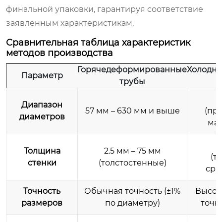
финальной упаковки, гарантируя соответствие
заявленным характеристикам.
Сравнительная таблица характеристик
методов производства
Горячедеформированные
Холодн
Параметр
трубы
6
Диапазон
57 мм – 630 мм и выше
(пр
диаметров
мал
0
Толщина
2.5 мм – 75 мм
(т
стенки
(толстостенные)
сре
Точность
Обычная точность (±1%
Высок
размеров
по диаметру)
точно