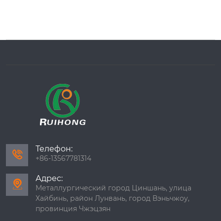
Телефон:

+86-13567781314
Адрес:

Металлургический город Циншань, улица
Хайбинь, район Лунвань, город Вэньчжоу,
провинция Чжэцзян