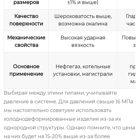
размеров
±1% и выше)
Качество
Шероховатость выше,
Глад
поверхности
возможна окалина
част
Механические
Высокая ударная
Повыш
свойства
вязкость
за
Основное
Нефтегаз, котельные
пр
применение
установки, магистрали
гид
ма
Выбирая между этими типами, учитывайте
давление в системе. Для давлений свыше 16 МПа
мы настоятельно советуем использовать
холоднодеформированные изделия из-за их
однородной структуры. Однако помните, что цена
на них будет на 15-20% выше из-за более