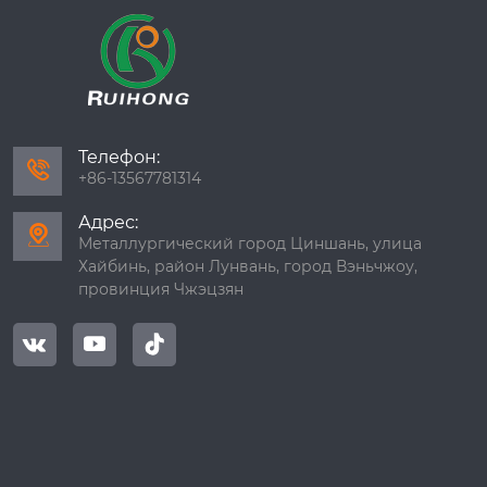
Телефон:

+86-13567781314
Адрес:

Металлургический город Циншань, улица
Хайбинь, район Лунвань, город Вэньчжоу,
провинция Чжэцзян


