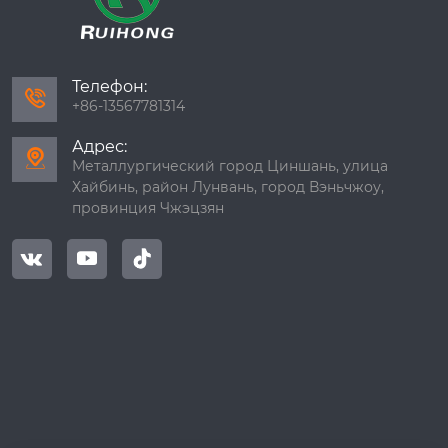
Телефон:

+86-13567781314
Адрес:

Металлургический город Циншань, улица
Хайбинь, район Лунвань, город Вэньчжоу,
провинция Чжэцзян


