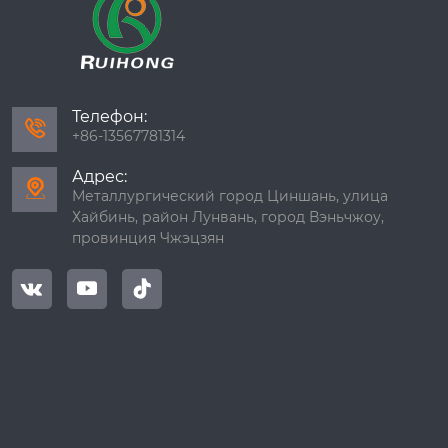
Телефон:

+86-13567781314
Адрес:

Металлургический город Циншань, улица
Хайбинь, район Лунвань, город Вэньчжоу,
провинция Чжэцзян


