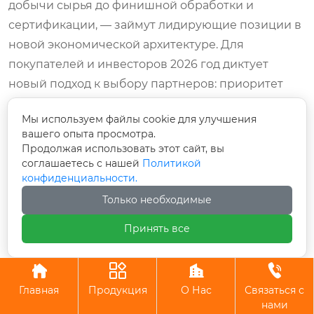
добычи сырья до финишной обработки и
сертификации, — займут лидирующие позиции в
новой экономической архитектуре. Для
покупателей и инвесторов 2026 год диктует
новый подход к выбору партнеров: приоритет
должен отдаваться не самой низкой цене, а
Мы используем файлы cookie для улучшения
совокупной ценности, включающей надежность
вашего опыта просмотра.
поставок, техническую экспертизу и соответствие
Продолжая использовать этот сайт, вы
самым строгим международным стандартам.
соглашаетесь с нашей
Политикой
конфиденциальности.
Именно такие комплексные решения,
Только необходимые
предлагаемые лидерами рынка вроде «Вэньчжоу
Руй Хун», становятся залогом успеха в этой новой
Принять все
эпохе.




В заключение,
бесшовная труба из
нержавеющей стали
в 2026 году — это больше,
Главная
Продукция
О Нас
Связаться с
нами
чем просто металл. Это индикатор