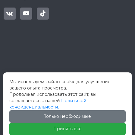
ности, охраны окру
жающей среды, эне



ргетики и других об
ластей основного о
борудования.
Мы используем файлы cookie для улучшения
вашего опыта просмотра.
Продолжая использовать этот сайт, вы
соглашаетесь с нашей
Политикой
конфиденциальности.
Только необходимые
Принять все
Авторское право©ООО Вэньчжоу Руй Хун