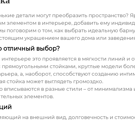
йка
нькие детали могут преобразить пространство?
Я
ым элементом в интерьере, добавить ему индивиду
ы поговорим о том, как выбрать идеальную барн
 настоящим украшением вашего дома или заведения
то отличный выбор?
В интерьере это проявляется в мягкости линий и 
с прямоугольными стойками, круглые модели бол
рьера, а, наоборот, способствуют созданию инти
я стойка может выглядеть громоздко.
о вписываются в разные стили – от минимализма и
ительных элементов.
аций
ияющий на внешний вид, долговечность и стоимо