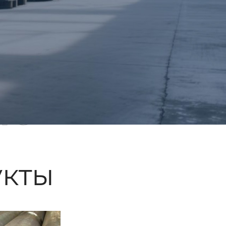
ые
кты