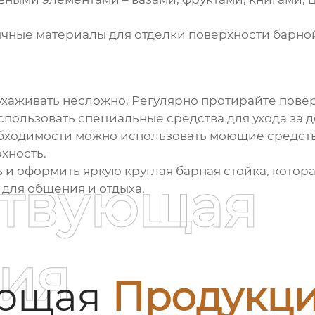
ные материалы для отделки поверхности барной с
хаживать несложно. Регулярно протирайте повер
спользовать специальные средства для ухода за 
еобходимости можно использовать моющие средств
хность.
ь и оформить
яркую круглая барная стойка
, кото
ствующая
для общения и отдыха.
ия
ующая
Продукц