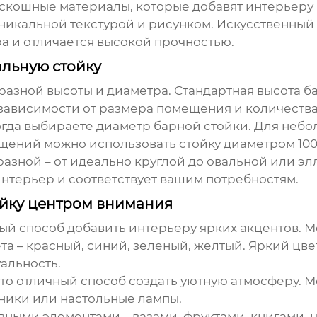
скошные материалы, которые добавят интерьеру 
никальной текстурой и рисунком. Искусственный 
 и отличается высокой прочностью.
льную стойку
разной высоты и диаметра. Стандартная высота ба
 в зависимости от размера помещения и количеств
гда выбираете диаметр барной стойки. Для неб
щений можно использовать стойку диаметром 100-
азной – от идеально круглой до овальной или эл
интерьер и соответствует вашим потребностям.
ойку центром внимания
ный способ добавить интерьеру ярких акцентов. 
та – красный, синий, зеленый, желтый. Яркий цве
альность.
это отличный способ создать уютную атмосферу. 
ники или настольные лампы.
вными элементами – вазами, фруктами, книгами, 