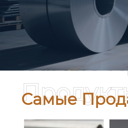
Самые П
Продукт
Самые Прод