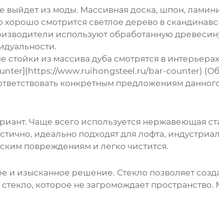
 не выйдет из моды. Массивная доска, шпон, лам
 хорошо смотрится светлое дерево в скандинавск
изводители используют обработанную древесину
идуальности.
е стойки из массива дуба смотрятся в интерьер
ounter](https://www.ruihongsteel.ru/bar-counter) 
ответствовать конкретным предложениям данного
ариант. Чаще всего используется нержавеющая ст
стично, идеально подходят для лофта, индустриа
еским повреждениям и легко чистится.
ное и изысканное решение. Стекло позволяет соз
стекло, которое не загромождает пространство. 