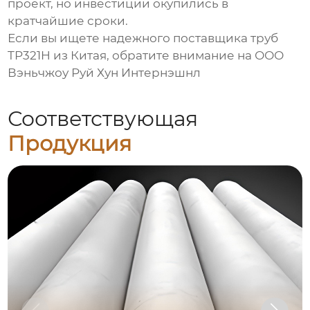
проект, но инвестиции окупились в
кратчайшие сроки.
Если вы ищете надежного поставщика
труб
TP321H из Китая
, обратите внимание на ООО
Вэньчжоу Руй Хун Интернэшнл
Соответствующая
Продукция