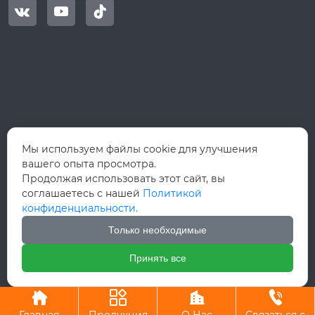



Мы используем файлы cookie для улучшения
вашего опыта просмотра.
Продолжая использовать этот сайт, вы
соглашаетесь с нашей
Политикой
конфиденциальности.
Только необходимые
Принять все
Авторское право©ООО Вэньчжоу Руй Хун Интернэшнл Трейд



