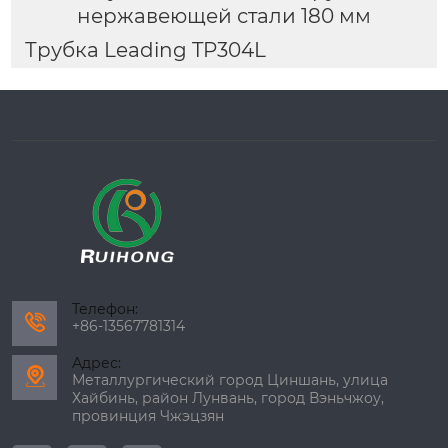
нержавеющей стали 180 мм
Трубка Leading TP304L
Телефон:

+86-13567781314
Адрес:

Металлургический город Циншань, улица
Хайбинь, район Лунвань, город Вэньчжоу,
провинция Чжэцзян