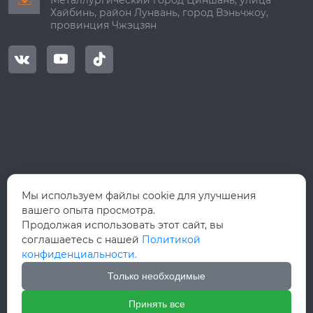
Металлургический город Циншань, улица
Хайбинь, район Лунвань, город Вэньчжоу,
провинция Чжэцзян



Мы используем файлы cookie для улучшения
вашего опыта просмотра.
Продолжая использовать этот сайт, вы
соглашаетесь с нашей
Политикой
конфиденциальности.
Только необходимые
Принять все