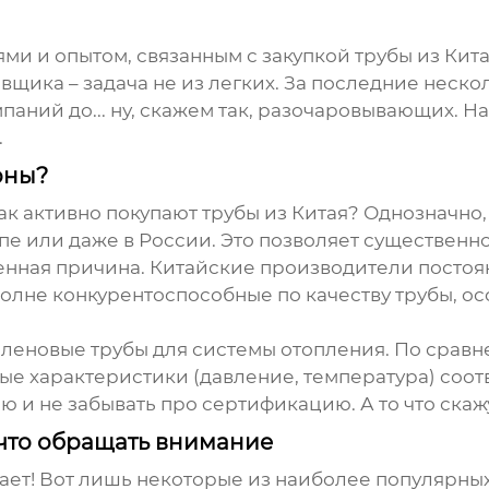
ми и опытом, связанным с закупкой
трубы из Кит
щика – задача не из легких. За последние нескол
паний до... ну, скажем так, разочаровывающих. Н
.
рны?
так активно покупают
трубы из Китая
? Однозначно,
пе или даже в России. Это позволяет существенно
венная причина. Китайские производители постоя
олне конкурентоспособные по качеству
трубы
, о
пиленовые
трубы
для системы отопления. По сравн
ные характеристики (давление, температура) соот
 и не забывать про сертификацию. А то что скаж
что обращать внимание
ет! Вот лишь некоторые из наиболее популярных