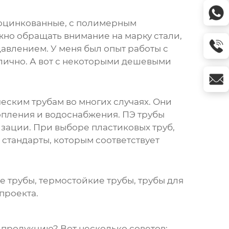
 оцинкованные, с полимерным
жно обращать внимание на марку стали,
давлением. У меня был опыт работы с
лично. А вот с некоторыми дешевыми
ическим
трубам
во многих случаях. Они
опления и водоснабжения. ПЭ
трубы
лизации. При выборе пластиковых
труб
,
 стандарты, которым соответствует
ые
трубы
, термостойкие
трубы
,
трубы
для
проекта.
 продукцию? Вот несколько советов: