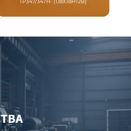
TP347/347H（08X18H12B)