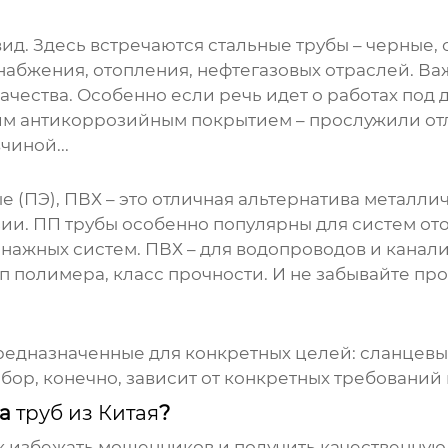
вид. Здесь встречаются стальные
трубы
– черные,
абжения, отопления, нефтегазовых отраслей. Ва
чества. Особенно если речь идет о работах под 
шим антикоррозийным покрытием – прослужили от
чиной...
 (ПЭ), ПВХ – это отличная альтернатива металл
зии. ПП
трубы
особенно популярны для систем от
енажных систем. ПВХ – для водопроводов и кана
п полимера, класс прочности. И не забывайте про
предназначенные для конкретных целей: сланцев
бор, конечно, зависит от конкретных требований 
ка
труб из Китая
?
к избежать мошенников и получить качественную