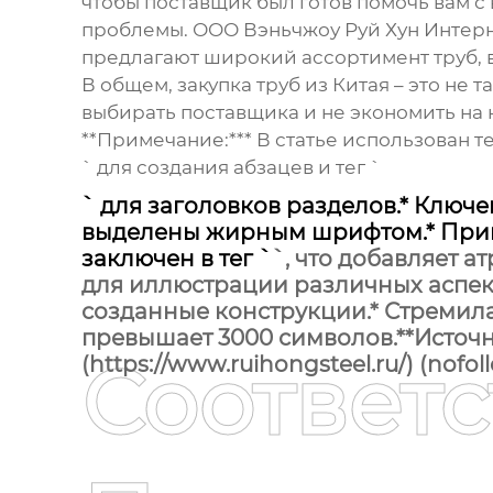
чтобы поставщик был готов помочь вам
проблемы. ООО Вэньчжоу Руй Хун Интерн
предлагают широкий ассортимент
труб
,
В общем, закупка
труб из Китая
– это не т
выбирать поставщика и не экономить на 
**Примечание:*** В статье использован те
` для создания абзацев и тег `
` для заголовков разделов.* Ключе
выделены жирным шрифтом.* Прим
заключен в тег `
`, что добавляет 
для иллюстрации различных аспекто
созданные конструкции.* Стремила
превышает 3000 символов.**Источн
Соответ
(https://www.ruihongsteel.ru/) (nof