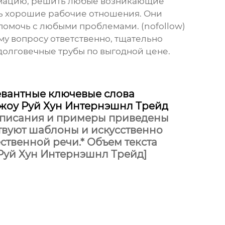
ормацию, решить любые возникающие
сь хорошие рабочие отношения. Они
 помочь с любыми проблемами. (nofollow)
тому вопросу ответственно, тщательно
 долговечные
трубы
по выгодной цене.
левантные ключевые слова
жоу Руй Хун Интернэшнл Трейд
* Описания и примеры приведены
ствуют шаблоны и искусственно
ственной речи.* Объем текста
 Руй Хун Интернэшнл Трейд]