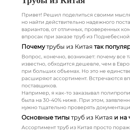
Трубы из Китая
Привет! Решил поделиться своими мысля
но найти действительно надежного постав
вариантов, от отличных, проверенных ком
впросак при заказе
труб
из Поднебесной
Почему
трубы из Китая
так популя
Вопрос, конечно, возникает: почему все 
известно, обходится дешевле, чем в Евро
при больших объемах. Но это не единст
расширяют ассортимент. Встречаются вп
поставщиков.
Например, я как-то заказывал полипро
была на 30-40% ниже. При этом, заявлен
нужно тщательно проверять документацию
Основные типы
труб из Китая
и на 
Ассортимент
труб из Китая
просто поража