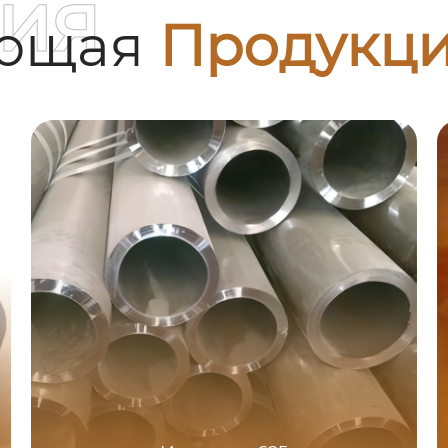
ия
ующая
Продукц