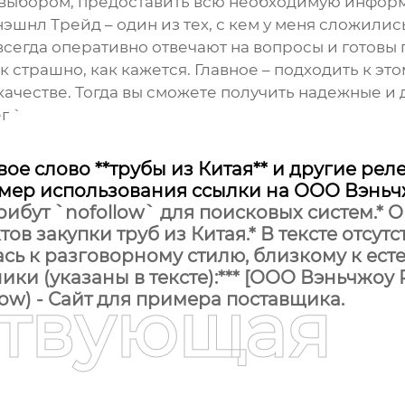
 с выбором, предоставить всю необходимую инф
эшнл Трейд – один из тех, с кем у меня сложили
 всегда оперативно отвечают на вопросы и готовы
ак страшно, как кажется. Главное – подходить к э
качестве. Тогда вы сможете получить надежные и
г `
вое слово **трубы из Китая** и другие ре
ер использования ссылки на ООО Вэньч
атрибут `nofollow` для поисковых систем.
в закупки труб из Китая.* В тексте отсут
сь к разговорному стилю, близкому к есте
ики (указаны в тексте):*** [ООО Вэньчжоу
ствующая
ollow) - Сайт для примера поставщика.