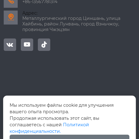

+86-13567781314
Адрес:

Металлургический город Циншань, улица
Хайбинь, район Лунвань, город Вэньчжоу,
провинция Чжэцзян



Мы используем файлы cookie для улучшения
вашего опыта просмотра.
Продолжая использовать этот сайт, вы
соглашаетесь с нашей
Политикой
конфиденциальности.