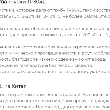
тва
трубки TP304L
истики, которые делают
трубу TP304L
такой востр
ь (Cr: 18-20%, Ni: 8-10%, C: не более 0.03%). Э
 стандартам, обладает высокой механической пр
, предел прочности может достигать 200 МПа – *
чивость к коррозии в различных агрессивных сре
ти, химической промышленности и других облас
ость благодаря низкому содержанию углерода.
ысокие температуры без потери свойств.
ртификаты соответствия – они гарантируют, что
т
L из Китая
ие в огромном количестве отраслей. Вот лишь н
 для транспортировки пищевых продуктов, жидкос
ью материала. Например, для производства соков,