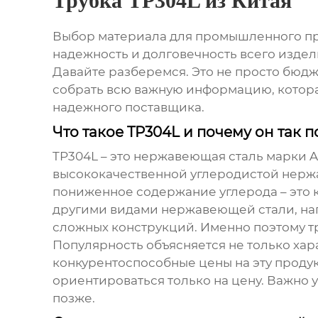
Трубка TP304L из Китая
Выбор материала для промышленного при
надежность и долговечность всего изде
Давайте разберемся. Это не просто бюдж
собрать всю важную информацию, которая
надежного поставщика.
Что такое TP304L и почему он так 
TP304L – это нержавеющая сталь марки AI
высококачественной углеродистой нержав
пониженное содержание углерода – это 
другими видами нержавеющей стали, нап
сложных конструкций. Именно поэтому
т
Популярность объясняется не только ха
конкурентоспособные цены на эту продук
ориентироваться только на цену. Важно 
позже.