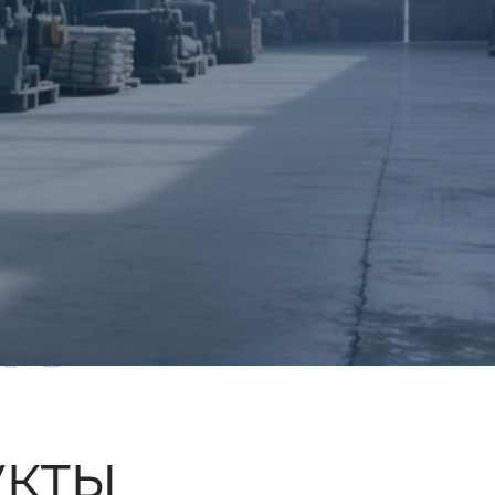
ые
кты