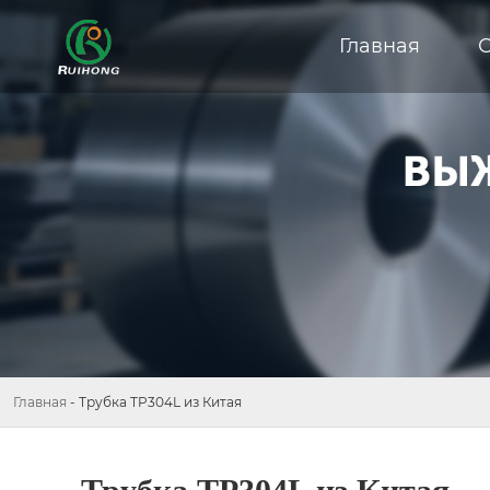
Главная
Главная
-
Трубка TP304L из Китая