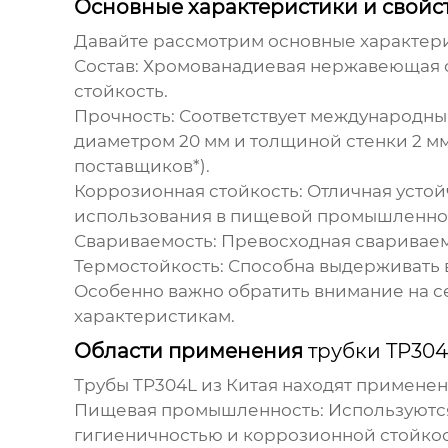
Основные характеристики и свойс
Давайте рассмотрим основные характер
Состав:
Хромованадиевая нержавеющая стал
стойкость.
Прочность:
Соответствует международным
диаметром 20 мм и толщиной стенки 2 мм
поставщиков*).
Коррозионная стойкость:
Отличная устой
использования в пищевой промышленнос
Свариваемость:
Превосходная свариваем
Термостойкость:
Способна выдерживать в
Особенно важно обратить внимание на се
характеристикам.
Области применения
трубки TP304
Трубы TP304L из Китая
находят применен
Пищевая промышленность:
Используются
гигиеничностью и коррозионной стойкост