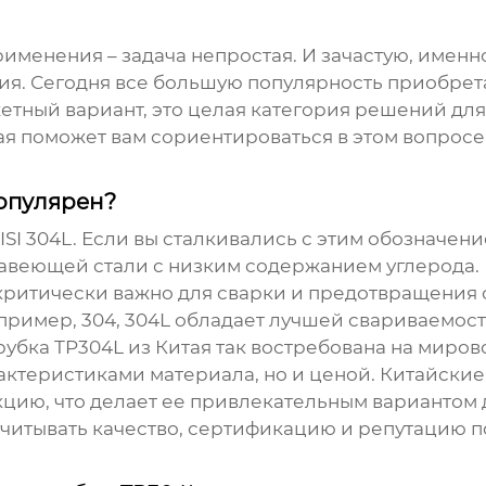
менения – задача непростая. И зачастую, именно
лия. Сегодня все большую популярность приобре
етный вариант, это целая категория решений дл
 поможет вам сориентироваться в этом вопросе 
популярен?
SI 304L. Если вы сталкивались с этим обозначение
еющей стали с низким содержанием углерода. Им
критически важно для сварки и предотвращения 
ример, 304, 304L обладает лучшей свариваемост
рубка TP304L из Китая
так востребована на миров
рактеристиками материала, но и ценой. Китайски
цию, что делает ее привлекательным вариантом д
учитывать качество, сертификацию и репутацию п