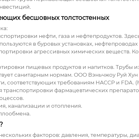
нвестиций.
еющих бесшовных толстостенных
ка:
анспортировки нефти, газа и нефтепродуктов. Зде
спользуются в буровых установках, нефтепровода
спортировки агрессивных химических веществ. 
ртировки пищевых продуктов и напитков. Трубы 
ствует санитарным нормам. ООО Вэньчжоу Руй Ху
 соответствующих требованиям HACCP и FDA. (htt
ля транспортировки фармацевтических препарато
оцессов.
ия, канализации и отопления.
еплообмена.
?
нескольких факторов: давления, температуры, ди