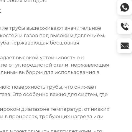
ва обоих методов.
х
такие трубы выдерживают значительное
костей и газов под высоким давлением.
руба нержавеющая бесшовная
ладает высокой устойчивостью к
ичие от углеродистой стали, нержавеющая
еальным выбором для использования в
нюю поверхность трубы, что снижает
за. Это особенно важно для систем, где
широком диапазоне температур, от низких
 и в процессах, требующих нагрева или
ная
может служить десятилетиями, что