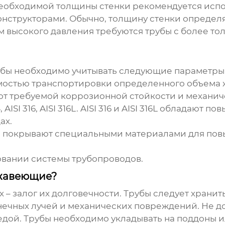
необходимой толщины стенки рекомендуется испо
структорами. Обычно, толщину стенки определя
ем высокого давления требуются трубы с более то
убы необходимо учитывать следующие параметры
мостью транспортировки определенного объема ж
 от требуемой коррозионной стойкости и механич
AISI 316, AISI 316L. AISI 316 и AISI 316L обладают
ах.
убы покрывают специальными материалами для по
овании системы трубопроводов.
ржавеющие?
 залог их долговечности. Трубы следует хранит
чных лучей и механических повреждений. Не до
едой. Трубы необходимо укладывать на поддоны и