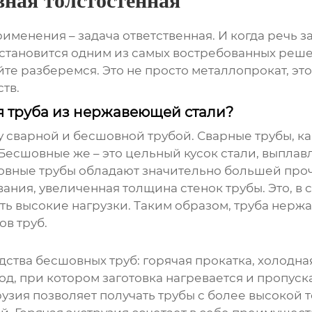
ная толстостенная
енения – задача ответственная. И когда речь за
становится одним из самых востребованных решени
те разберемся. Это не просто металлопрокат, э
тв.
я труба из нержавеющей стали?
у сварной и бесшовной трубой. Сварные трубы, ка
 Бесшовные же – это цельный кусок стали, выпла
овные трубы обладают значительно большей проч
звания, увеличенная толщина стенок трубы. Это, в
ть высокие нагрузки. Таким образом,
труба нерж
ов труб.
тва бесшовных труб: горячая прокатка, холодная 
д, при котором заготовка нагревается и пропуска
узия позволяет получать трубы с более высокой