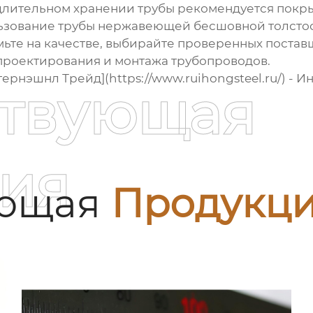
и длительном хранении трубы рекомендуется покр
льзование
трубы нержавеющей бесшовной толсто
мьте на качестве, выбирайте проверенных постав
роектирования и монтажа трубопроводов.
тернэшнл Трейд](https://www.ruihongsteel.ru/) -
ствующая
ия
ующая
Продукц