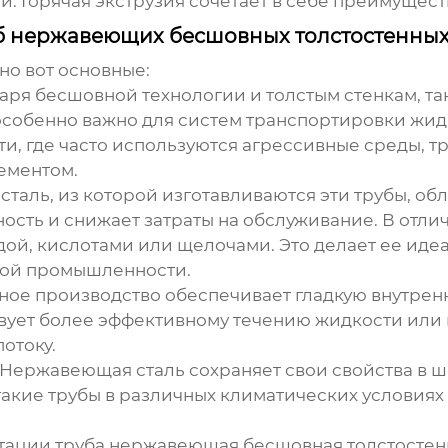
й. Горячая экструзия сочетает в себе преимущест
б нержавеющих бесшовных толстостенны
но вот основные:
даря бесшовной технологии и толстым стенкам, 
особенно важно для систем транспортировки жид
, где часто используются агрессивные среды,
т
ементом.
сталь, из которой изготавливаются эти трубы, об
ность и снижает затраты на обслуживание. В отл
водой, кислотами или щелочами. Это делает ее ид
кой промышленности.
ное производство обеспечивает гладкую внутрен
ует более эффективному течению жидкости или га
отоку.
: Нержавеющая сталь сохраняет свои свойства в 
 такие трубы в различных климатических условиях
атации
труба нержавеющая бесшовная толстостен