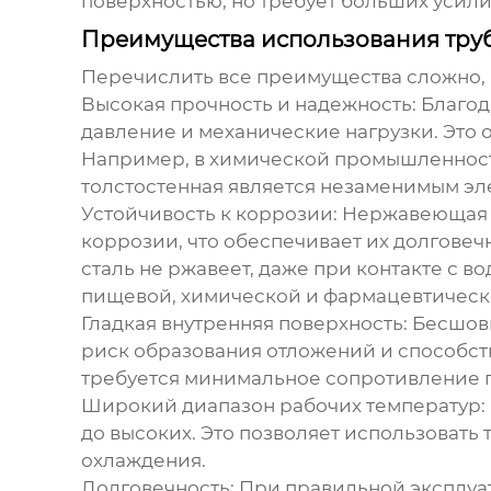
поверхностью, но требует больших усили
Преимущества использования тру
Перечислить все преимущества сложно, 
Высокая прочность и надежность
: Благо
давление и механические нагрузки. Это 
Например, в химической промышленности
толстостенная
является незаменимым эл
Устойчивость к коррозии
: Нержавеющая 
коррозии, что обеспечивает их долговеч
сталь не ржавеет, даже при контакте с 
пищевой, химической и фармацевтичес
Гладкая внутренняя поверхность
: Бесшов
риск образования отложений и способств
требуется минимальное сопротивление п
Широкий диапазон рабочих температур
до высоких. Это позволяет использовать
охлаждения.
Долговечность
: При правильной эксплу