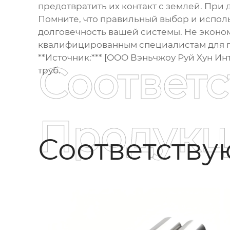
предотвратить их контакт с землей. Пр
Помните, что правильный выбор и испо
долговечность вашей системы. Не эконо
квалифицированным специалистам для п
**Источник:*** [ООО Вэньчжоу Руй Хун Ин
Соответ
труб.
Продукц
Соответств