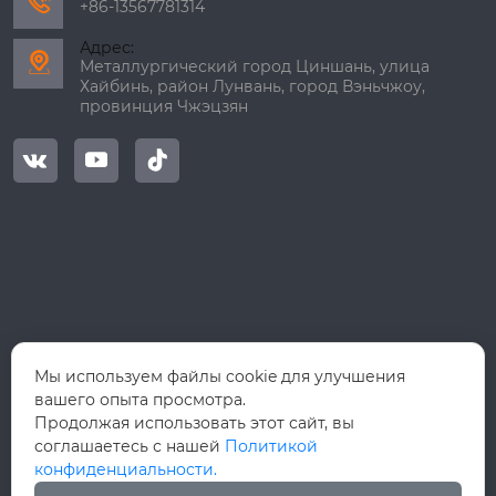

+86-13567781314
Адрес:

Металлургический город Циншань, улица
Хайбинь, район Лунвань, город Вэньчжоу,
провинция Чжэцзян



Мы используем файлы cookie для улучшения
вашего опыта просмотра.
Продолжая использовать этот сайт, вы
соглашаетесь с нашей
Политикой
конфиденциальности.