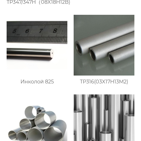
TP347/347H（08X18H12B)
Инколой 825
TP316(03X17H13M2)