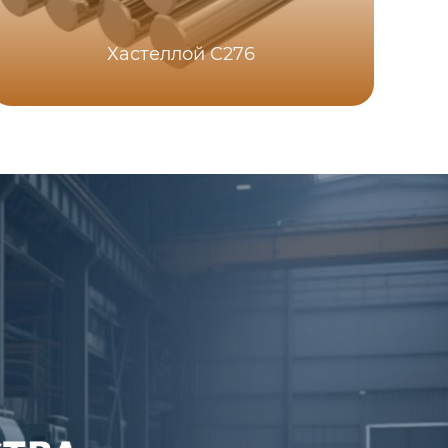
С
Хастеллой C276