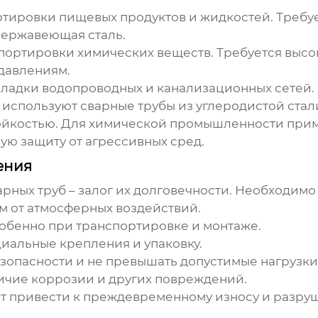
ртировки пищевых продуктов и жидкостей. Требуе
нержавеющая сталь.
спортировки химических веществ. Требуется высо
 давлениям.
кладки водопроводных и канализационных сетей.
о используют
сварные трубы из углеродистой стали
тойкостью. Для химической промышленности пр
ю защиту от агрессивных сред.
ения
арных труб
– залог их долговечности. Необходим
м от атмосферных воздействий.
обенно при транспортировке и монтаже.
иальные крепления и упаковку.
зопасности и не превышать допустимые нагрузки
личие коррозии и других повреждений.
т привести к преждевременному износу и разр