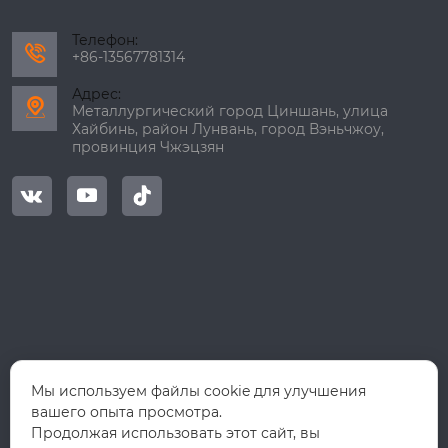
Телефон:

+86-13567781314
Адрес:

Металлургический город Циншань, улица
Хайбинь, район Лунвань, город Вэньчжоу,
провинция Чжэцзян



Мы используем файлы cookie для улучшения
вашего опыта просмотра.
Продолжая использовать этот сайт, вы