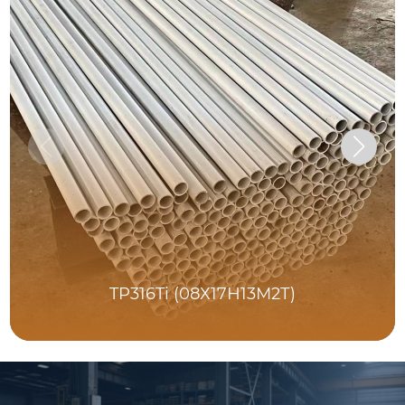
TP316Ti (08Х17Н13М2Т)