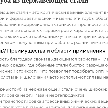
уба из нержавеющей стали
веющей стали
– это критически важный элемент в
ой и фармацевтической – именно эти трубы обес
ований к коррозионной стойкости, прочности и 
онимание основных параметров и характеристик 
пекты, которые необходимо учитывать при выбор
 опытом, полученным при работе с различными м
ь? Преимущества и области применения
сть благодаря своим выдающимся свойствам. Гла
ивных средах, где обычные стали быстро разруш
ионной стойкости, что позволяет подобрать опти
кислотами и щелочами часто используют сплавы 
рных труб из нержавеющей стали
очень широки:
тировка нефти, газа и нефтепродуктов;
и транспортировка агрессивных химических веще
 продуктов питания, напитков, для гигиенически