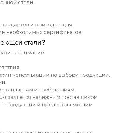
анной стали.
стандартов и пригодны для
ие необходимых сертификатов.
веющей стали
?
ратить внимание:
тствия.
у и консультации по выбору продукции.
ки.
 стандартам и требованиям.
ru/) является надежным поставщиком
нт продукции и предоставляющим
 стали
позволит продлить срок их