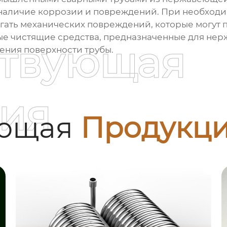
 наличие коррозии и повреждений. При необходи
гать механических повреждений, которые могут 
ые чистящие средства, предназначенные для нер
ствующая
ения поверхности трубы.
ия
ующая
Продукц