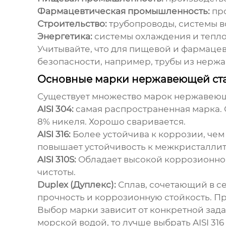
Фармацевтическая промышленность:
про
Строительство:
трубопроводы, системы в
Энергетика:
системы охлаждения и тепл
Учитывайте, что для пищевой и фармаце
безопасности, например, трубы из нерж
Основные марки нержавеющей ст
Существует множество марок нержавеющ
AISI 304:
самая распространенная марка. 
8% никеля. Хорошо сваривается.
AISI 316:
Более устойчива к коррозии, чем
повышает устойчивость к межкристалли
AISI 310S:
Обладает высокой коррозионной
чистоты.
Duplex (Дуплекс):
Сплав, сочетающий в с
прочность и коррозионную стойкость. Пр
Выбор марки зависит от конкретной задач
морской водой, то лучше выбрать AISI 316