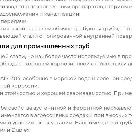
изводство лекарственных препаратов, стерильн
одоснабжения и канализации;
опередачи.
втической отраслей обычно требуются трубы, соо
авеющей стали с полированной внутренней повер
али для промышленных труб
ей стали, но наиболее часто используемые в пр
Обладает хорошей коррозионной стойкостью и до
 AISI 304, особенно в морской воде и соленой ср
тной коррозии.
 стойкостью и хорошей свариваемостью. Примен
ебе свойства аустенитной и ферритной нержавею
именяется в агрессивных средах и при высоких т
и и условий эксплуатации. Например, если труба
 или Duplex.