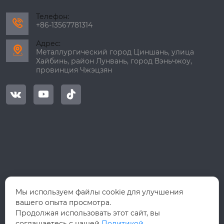
Телефон:

+86-13567781314
Адрес:

Металлургический город Циншань, улица
Хайбинь, район Лунвань, город Вэньчжоу,
провинция Чжэцзян



Мы используем файлы cookie для улучшения
вашего опыта просмотра.
Продолжая использовать этот сайт, вы
соглашаетесь с нашей
Политикой