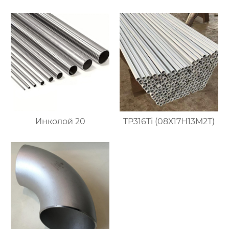
Инколой 20
TP316Ti (08Х17Н13М2Т)