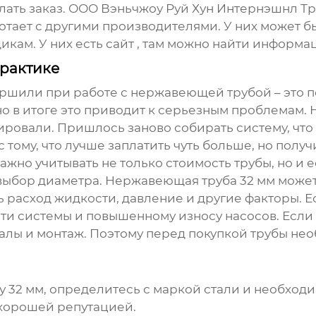
ать заказ. ООО Вэньчжоу Руй Хун Интернэшнл Тре
отает с другими производителями. У них может б
икам. У них есть сайт
, там можно найти информа
практике
ершили при работе с
нержавеющей трубой
– это 
 но в итоге это приводит к серьезным проблемам.
ировали. Пришлось заново собирать систему, чт
с тому, что лучше заплатить чуть больше, но полу
ажно учитывать не только стоимость трубы, но и 
выбор диаметра.
Нержавеющая труба 32 мм
может
 расход жидкости, давление и другие факторы. Е
и системы и повышенному износу насосов. Если 
иалы и монтаж. Поэтому перед покупкой трубы н
 32 мм
, определитесь с маркой стали и необхо
хорошей репутацией.