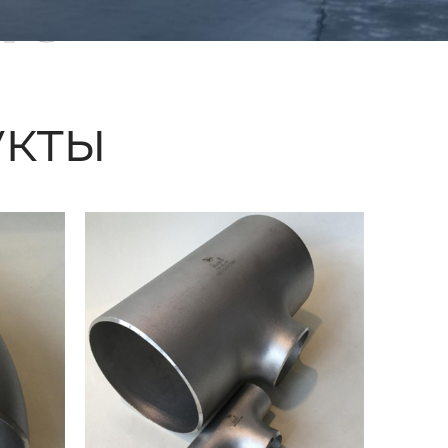
ые
кты