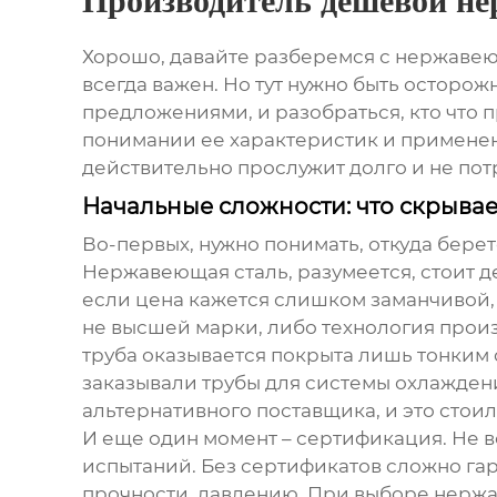
Производитель дешевой н
Хорошо, давайте разберемся с
нержавею
всегда важен. Но тут нужно быть осторож
предложениями, и разобраться, кто что пре
понимании ее характеристик и применени
действительно прослужит долго и не пот
Начальные сложности: что скрывае
Во-первых, нужно понимать, откуда берет
Нержавеющая сталь, разумеется, стоит де
если цена кажется слишком заманчивой,
не высшей марки, либо технология произ
труба оказывается покрыта лишь тонким 
заказывали трубы для системы охлаждени
альтернативного поставщика, и это стои
И еще один момент – сертификация. Не 
испытаний. Без сертификатов сложно га
прочности, давлению. При выборе
нержа