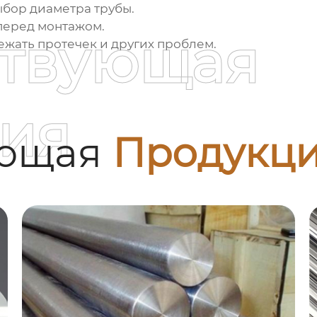
ыбор диаметра трубы.
перед монтажом.
ствующая
ежать протечек и других проблем.
ия
ующая
Продукц