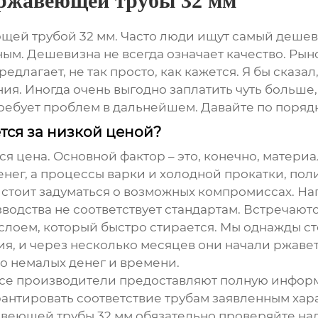
ержавеющей трубы 32 мм
щей трубой 32 мм
. Часто люди ищут самый дешев
ным. Дешевизна не всегда означает качество. Ры
длагает, не так просто, как кажется. Я бы сказал,
я. Иногда очень выгодно заплатить чуть больше,
ребует проблем в дальнейшем. Давайте по порядк
тся за низкой ценой?
ся цена. Основной фактор – это, конечно, материа
нег, а процессы варки и холодной прокатки, пол
 стоит задуматься о возможных компромиссах. На
водства не соответствует стандартам. Встречаютс
слоем, который быстро стирается. Мы однажды сто
я, и через несколько месяцев они начали ржавет
ло немалых денег и времени.
все производители предоставляют полную информ
рантировать соответствие трубам заявленным хар
веющей трубы 32 мм
обязательно проверяйте на