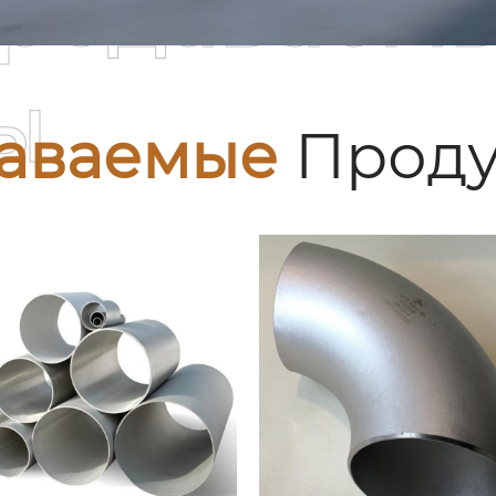
родаваем
ы
аваемые
Проду