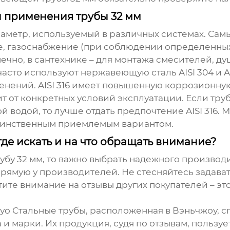
 применения трубы 32 мм
 диаметр, используемый в различных системах. С
, газоснабжение (при соблюдении определенных
ечно, в сантехнике – для монтажа смесителей, ду
сто используют нержавеющую сталь AISI 304 и AISI
нений. AISI 316 имеет повышенную коррозионную
 от конкретных условий эксплуатации. Если труба
водой, то лучше отдать предпочтение AISI 316.
 единственным приемлемым вариантом.
де искать и на что обращать внимание?
бу 32 мм
, то важно выбрать надежного производи
ямую у производителей. Не стесняйтесь задават
ите внимание на отзывы других покупателей – э
о Стальные трубы, расположенная в Вэньчжоу, с
и марки. Их продукция, судя по отзывам, пользуе