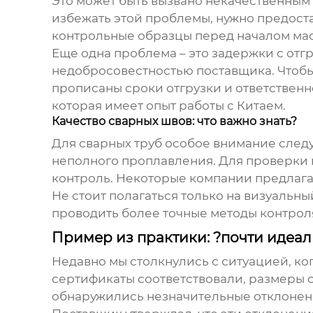
Это может быть вызвано некачественным
избежать этой проблемы, нужно предост
контрольные образцы перед началом мас
Еще одна проблема – это задержки с отг
недобросовестностью поставщика. Чтобы 
прописаны сроки отгрузки и ответствен
которая имеет опыт работы с Китаем.
Качество сварных швов: что важно знать?
Для
сварных труб
особое внимание следуе
неполного проплавления. Для проверки 
контроль. Некоторые компании предлагаю
Не стоит полагаться только на визуальн
проводить более точные методы контроля
Пример из практики: ?почти идеа
Недавно мы столкнулись с ситуацией, ког
сертификаты соответствовали, размеры 
обнаружились незначительные отклонения