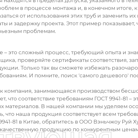
 находятся в пределах допуска, указанного в тех
блем в процессе монтажа и, в конечном итоге, к
аться от использования этих труб и заменить их 
ты и задержку проекта. Этот пример показывает,
ерьезным проблемам.
е – это сложный процесс, требующий опыта и зна
вщика, проверяйте сертификаты соответствия, з
укции. Только так вы сможете избежать разочаро
ваниям. И помните, поиск 'самого дешевого' по
ак компания, занимающаяся производством
бесшо
ает, что соответствие требованиям
ГОСТ 9941-81
– э
х материалов. В нашей компании мы уделяем осо
ь, что наша продукция соответствует всем требов
941-81
в Китае, обратитесь в ООО Вэньчжоу Руй 
ствующая
 качественную продукцию по конкурентным ценам