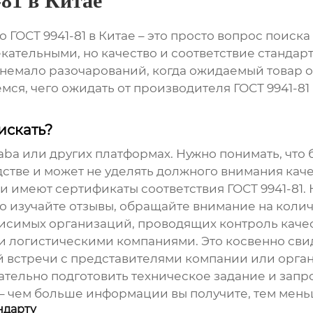
81 в Китае
по
ГОСТ 9941-81
в Китае – это просто вопрос поиск
екательными, но качество и соответствие стандар
л немало разочарований, когда ожидаемый товар о
мся, чего ожидать от
производителя ГОСТ 9941-81
искать?
baba или других платформах. Нужно понимать, что
тве и может не уделять должного внимания каче
и имеют сертификаты соответствия
ГОСТ 9941-81
.
 изучайте отзывы, обращайте внимание на количе
висимых организаций, проводящих контроль каче
 логистическими компаниями. Это косвенно свид
й встречи с представителями компании или орг
щательно подготовить техническое задание и зап
ы – чем больше информации вы получите, тем мен
ндарту