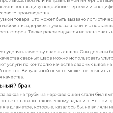
 производством или неправильной интерпретацие
авлять поставщику подробные чертежи и специфи
сового производства.
рузкой товара. Это может быть вызвано логистич
избежать задержек, нужно заключить с поставщик
ность сторон. Также рекомендуется использовать
т уделять качеству сварных швов. Они должны бы
качества сварных швов можно использовать ульт
т услуги по контролю качества сварных швов на
ый осмотр. Визуальный осмотр может не выявить 
 качества.
льный? брак
да заказ на
трубы из нержавеющей стали
был вып
соответствовали техническому заданию. Но при п
 в диаметре, которые, казалось бы, не влияли н