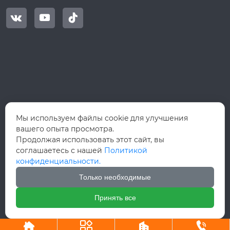



Мы используем файлы cookie для улучшения
вашего опыта просмотра.
Продолжая использовать этот сайт, вы
соглашаетесь с нашей
Политикой
конфиденциальности.
Только необходимые
Принять все
Авторское право©ООО Вэньчжоу Руй Хун Интернэшнл Трейд



