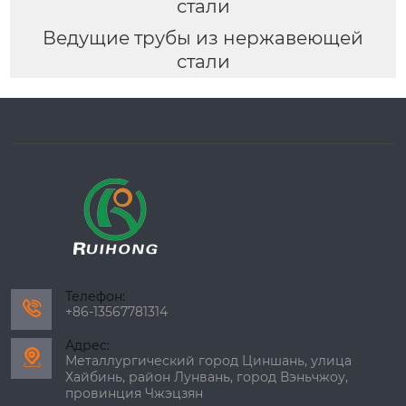
стали
Ведущие трубы из нержавеющей
стали
Телефон:

+86-13567781314
Адрес:

Металлургический город Циншань, улица
Хайбинь, район Лунвань, город Вэньчжоу,
провинция Чжэцзян