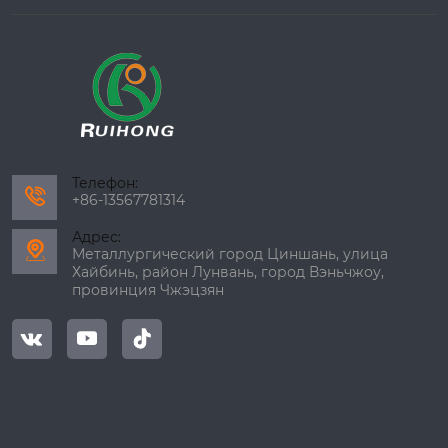
Телефон:

+86-13567781314
Адрес:

Металлургический город Циншань, улица
Хайбинь, район Лунвань, город Вэньчжоу,
провинция Чжэцзян


