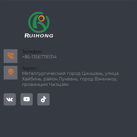
Телефон:

+86-13567781314
Адрес:

Металлургический город Циншань, улица
Хайбинь, район Лунвань, город Вэньчжоу,
провинция Чжэцзян


