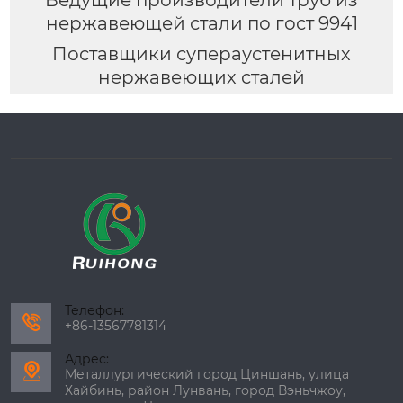
нержавеющей стали по гост 9941
Поставщики супераустенитных
нержавеющих сталей
Телефон:

+86-13567781314
Адрес:

Металлургический город Циншань, улица
Хайбинь, район Лунвань, город Вэньчжоу,