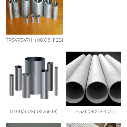
TP347/347H（08X18H12B)
TP310/310S(10X23H18)
TP 321 (08X18H10T)