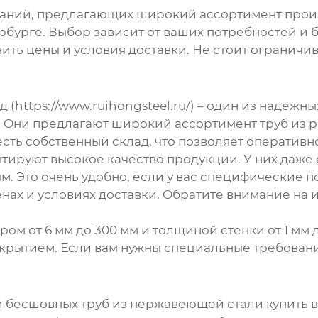
мпаний, предлагающих широкий ассортимент
прои
рбурге
. Выбор зависит от ваших потребностей и
ить цены и условия доставки. Не стоит ограничи
(https://www.ruihongsteel.ru/) – один из надежн
 Они предлагают широкий ассортимент труб из 
есть собственный склад, что позволяет оперативн
ируют высокое качество продукции. У них даже е
 Это очень удобно, если у вас специфические п
х и условиях доставки. Обратите внимание на их
ом от 6 мм до 300 мм и толщиной стенки от 1 мм д
крытием. Если вам нужны специальные требовани
 бесшовных труб из нержавеющей стали купить в