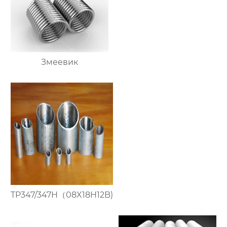
Змеевик
TP347/347H（08X18H12B)