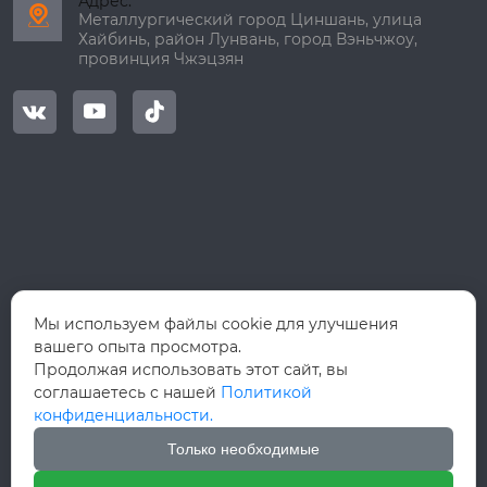
Адрес:

Металлургический город Циншань, улица
Хайбинь, район Лунвань, город Вэньчжоу,
провинция Чжэцзян



Мы используем файлы cookie для улучшения
вашего опыта просмотра.
Продолжая использовать этот сайт, вы
соглашаетесь с нашей
Политикой
конфиденциальности.
Только необходимые