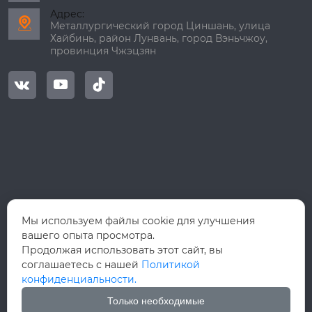
Адрес:

Металлургический город Циншань, улица
Хайбинь, район Лунвань, город Вэньчжоу,
провинция Чжэцзян



Мы используем файлы cookie для улучшения
вашего опыта просмотра.
Продолжая использовать этот сайт, вы
соглашаетесь с нашей
Политикой
конфиденциальности.
Только необходимые