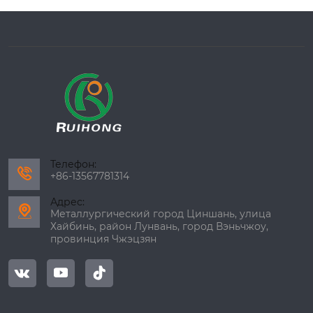
Телефон:

+86-13567781314
Адрес:

Металлургический город Циншань, улица
Хайбинь, район Лунвань, город Вэньчжоу,
провинция Чжэцзян


