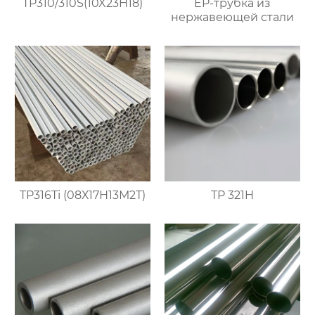
TP310/310S(10X23H18)
EP-трубка из
нержавеющей стали
TP316Ti (08Х17Н13М2Т)
TP 321H