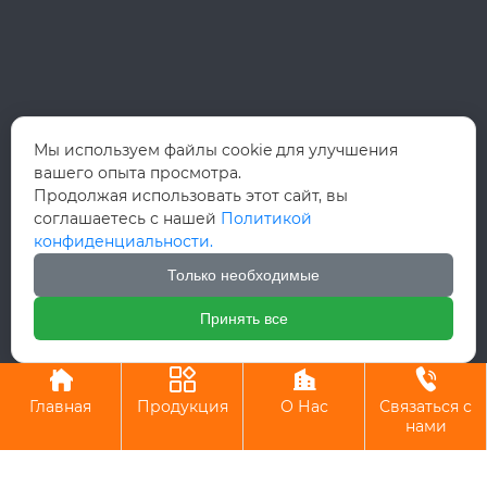
Мы используем файлы cookie для улучшения
вашего опыта просмотра.
Продолжая использовать этот сайт, вы
соглашаетесь с нашей
Политикой
конфиденциальности.
Только необходимые
Принять все
Авторское право©ООО Вэньчжоу Руй Хун Интернэшнл Трейд




Главная
Продукция
О Нас
Связаться с
нами