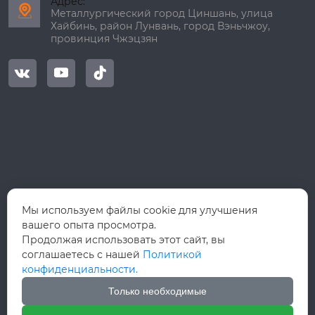
Адрес:

Металлургический город Циншань, улица
Хайбинь, район Лунвань, город Вэньчжоу,
провинция Чжэцзян



Мы используем файлы cookie для улучшения
вашего опыта просмотра.
Продолжая использовать этот сайт, вы
соглашаетесь с нашей
Политикой
конфиденциальности.
Только необходимые