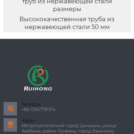
труб из нержавеющей стали
размеры
Высококачественная труба из
нержавеющей стали 50 мм
Телефон:

+86-13567781314
Адрес:

Металлургический город Циншань, улица
Хайбинь, район Лунвань, город Вэньчжоу,