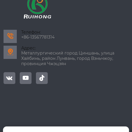
Телефон:

+86-13567781314
Адрес:

Металлургический город Циншань, улица
Хайбинь, район Лунвань, город Вэньчжоу,
провинция Чжэцзян


