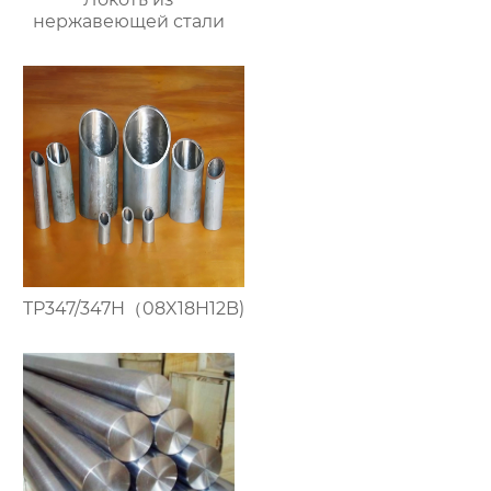
нержавеющей стали
TP347/347H（08X18H12B)