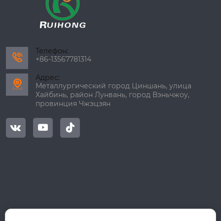
Телефон:

+86-13567781314
Адрес:

Металлургический город Циншань, улица
Хайбинь, район Лунвань, город Вэньчжоу,
провинция Чжэцзян


