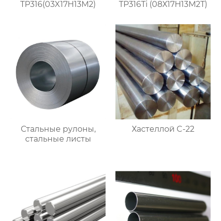
TP316(03X17H13M2)
TP316Ti (08Х17Н13М2Т)
Стальные рулоны,
Хастеллой C-22
стальные листы