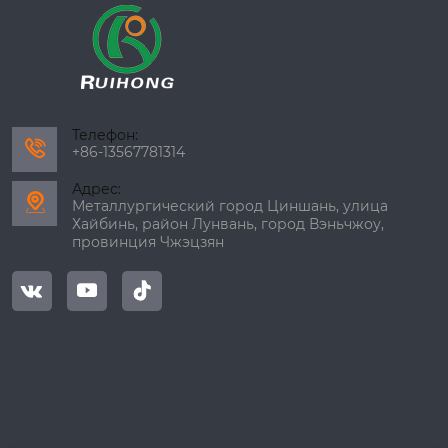
Телефон:

+86-13567781314
Адрес:

Металлургический город Циншань, улица
Хайбинь, район Лунвань, город Вэньчжоу,
провинция Чжэцзян


