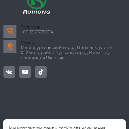
Телефон:

+86-13567781314
Адрес:

Металлургический город Циншань, улица
Хайбинь, район Лунвань, город Вэньчжоу,
провинция Чжэцзян



Мы используем файлы cookie для улучшения