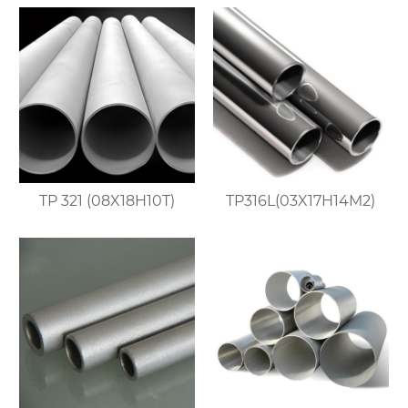
TP 321 (08X18H10T)
TP316L(03X17H14M2)