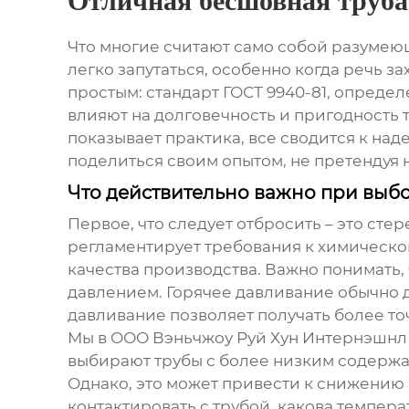
Отличная бесшовная труба
Что многие считают само собой разумеющ
легко запутаться, особенно когда речь за
простым: стандарт ГОСТ 9940-81, опреде
влияют на долговечность и пригодность т
показывает практика, все сводится к на
поделиться своим опытом, не претендуя н
Что действительно важно при выб
Первое, что следует отбросить – это стер
регламентирует требования к химическом
качества производства. Важно понимать,
давлением. Горячее давливание обычно д
давливание позволяет получать более т
Мы в ООО Вэньчжоу Руй Хун Интернэшнл Т
выбирают трубы с более низким содержан
Однако, это может привести к снижению 
контактировать с трубой, какова темпера