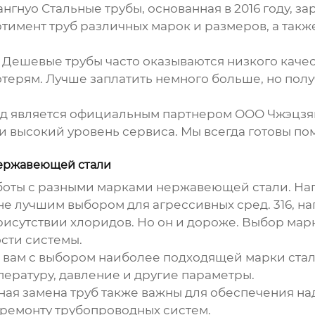
нгнуо Стальные трубы, основанная в 2016 году, 
имент труб различных марок и размеров, а такж
 Дешевые трубы часто оказываются низкого качест
терям. Лучше заплатить немного больше, но полу
д является официальным партнером ООО Чжэцзян
 высокий уровень сервиса. Мы всегда готовы по
нержавеющей стали
аботы с разными марками нержавеющей стали. Н
не лучшим выбором для агрессивных сред. 316, н
рисутствии хлоридов. Но он и дороже. Выбор мар
сти системы.
 вам с выбором наиболее подходящей марки стали
пературу, давление и другие параметры.
ая замена труб также важны для обеспечения н
 ремонту трубопроводных систем.