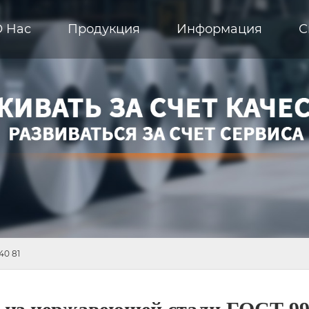
О Hас
Продукция
Информация
С
40 81