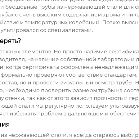
ли
бесшовные трубы из нержавеющей стали
для с
убах с очень высоким содержанием хрома и нике
йствием температурных колебаний. Позже выясни
сультировался со специалистами.
ерять?
 важных элементов. Но просто наличие сертифика
одителя, на наличие собственной лаборатории д
аи, когда сертификаты оформлены ненадлежащим
 формально проверяют соответствие стандартам.
остав, но и провести визуальный осмотр трубы. 
го, необходимо проверить размеры трубы на соот
стенки, так как от этого зависит прочность и ге
еющей стали
мы регулярно используем ультразву
ляет избежать проблем в дальнейшем и обеспечит
ния
 из нержавеющей стали
, я всегда стараюсь выби