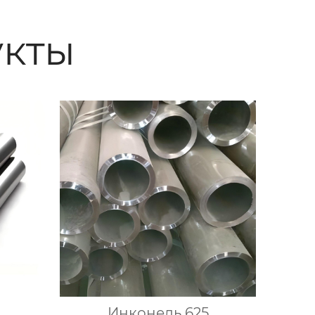
кты
Инконель 625