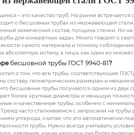
 из нержавеющей стали ГОСТ 99
имся – это качество труб. На рынке встречается
ходит о
бесшовных трубах из нержавеющей стали
ленный химический состав, толщина стенки. Но на
рубы для конкретных задач. Много говорят о серт
дежности самого материала и точному соблюдению
а абсолютную истину, а лишь как один из множес
оре
бесшовной трубы ГОСТ 9940-81
?
еотип о том, что все трубы, соответствующие ГОСТ
у составу, геометрическим размерам и механиче
 что
бесшовные трубы
получаются одним из двух 
ает более крупные диаметры и меньшую точность
очные и качественные трубы, особенно с минимал
рейд часто сталкиваемся с запросами на трубы 
ием углерода, считая, что это автоматически по
прочности трубы. Нужно всегда учитывать условия
тура, давление, какие нагрузки она будет выдерж