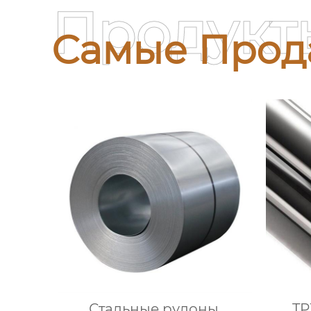
Продукт
Самые Прод
Стальные рулоны,
TP