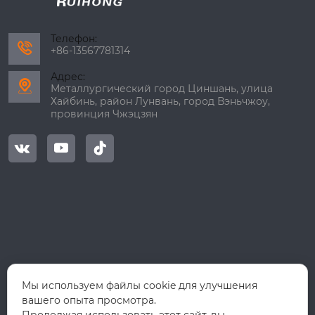
Телефон:

+86-13567781314
Адрес:

Металлургический город Циншань, улица
Хайбинь, район Лунвань, город Вэньчжоу,
провинция Чжэцзян



Мы используем файлы cookie для улучшения
вашего опыта просмотра.