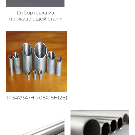
Отбортовка из
нержавеющей стали
TP347/347H（08X18H12B)