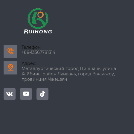
Телефон:

+86-13567781314
Адрес:

Металлургический город Циншань, улица
Хайбинь, район Лунвань, город Вэньчжоу,
провинция Чжэцзян


