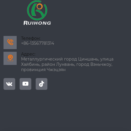
Телефон:

+86-13567781314
Адрес:

Металлургический город Циншань, улица
Хайбинь, район Лунвань, город Вэньчжоу,
провинция Чжэцзян


