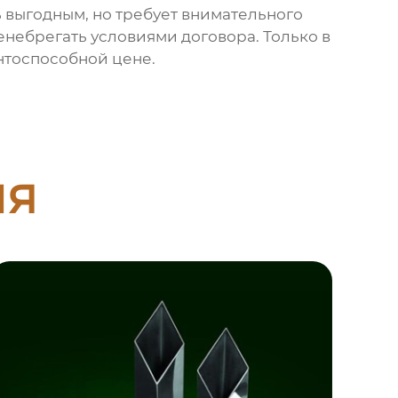
 выгодным, но требует внимательного
енебрегать условиями договора. Только в
нтоспособной цене.
ия