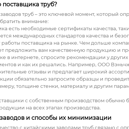
 поставщика труб?
 заводов труб
– это ключевой момент, который опр
обратить внимание:
ка есть необходимые сертификаты качества, такие к
ется международных стандартов качества и безоп
работы поставщика на рынке. Чем дольше компан
ожет предложить вам качественную продукцию и 
е в интернете, спросите рекомендации у других
лиентов и как их решались. Например, ООО Вэньч
жительные отзывы и предлагает широкий ассорт
ции обязательно запросите образцы и проведите
змеру, толщине стенки, материалу и другим пара
тавщики с собственным производством обычно б
родукции на всех этапах производства.
х заводов и способы их минимизации
ичество с
китайскими заводами труб
связано с о