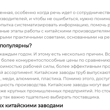
венная, особенно когда речь идет о сотрудничест
зводителей, и чтобы не ошибиться, нужно поним
 попытка систематизировать информацию, помочь р
ные этапы работы с китайскими производителям
рыми практичными советами, основанными на ре
к популярны?
 каждым годом. И этому есть несколько причин. Во
ют более конкурентоспособные цены по сравнени
 стоимостью рабочей силы, более эффективным пр
 ассортимент. Китайские заводы труб выпускают
, меди, алюминия, пластика. Помимо этого, дост
ощность производства. Китайские заводы могут в
же крупных промышленных предприятий. Но стоит 
му так важно тщательно выбирать поставщика.
ых китайскими заводами