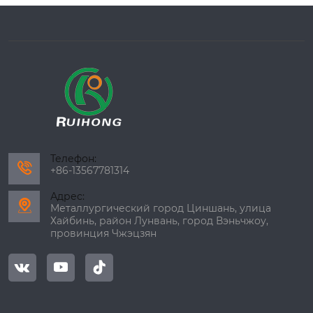
Телефон:

+86-13567781314
Адрес:

Металлургический город Циншань, улица
Хайбинь, район Лунвань, город Вэньчжоу,
провинция Чжэцзян


