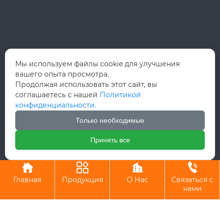
Мы используем файлы cookie для улучшения
вашего опыта просмотра.
Продолжая использовать этот сайт, вы
соглашаетесь с нашей
Политикой
конфиденциальности.
Только необходимые
Принять все
Авторское право©ООО Вэньчжоу Руй Хун Интернэшнл Трейд




Главная
Продукция
О Нас
Связаться с
нами