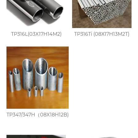
TP316L(03X17H14M2)
TP316Ti (08Х17Н13М2Т)
TP347/347H（08X18H12B)