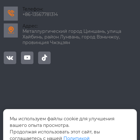
Телефон:

+86-13567781314
Адрес:

Металлургический город Циншань, улица
Хайбинь, район Лунвань, город Вэньчжоу,
провинция Чжэцзян



Мы используем файлы cookie для улучшения
вашего опыта просмотра.
Продолжая использовать этот сайт, вы
соглашаетесь с нашей
Политикой