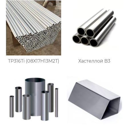
TP316Ti (08Х17Н13М2Т)
Хастеллой B3